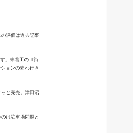
体の評価は過去記事
ます。未着工のⅢ街
ンションの売れ行き
クっと完売。津田沼
いのは駐車場問題と