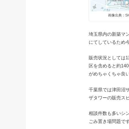
画像出典：SHI
埼玉県内の新築マ
にてしているため
販売状況としては1
区を含めると約14
がめちゃくちゃ良
千葉県では津田沼
ザタワーの販売ス
相談件数も多いシ
ごみ置き場問題で