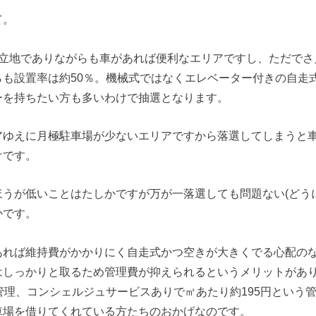
て。
好立地でありながらも車があれば便利なエリアですし、ただでさ
らも設置率は約50％。機械式ではなくエレベーター付きの自走
ーを持ちたい方も多いわけで抽選となります。
アゆえに月極駐車場が少ないエリアですから落選してしまうと
けです。
うが低いことはたしかですが万が一落選しても問題ない(どう
かです。
あれば維持費がかかりにく自走式かつ空きが大きくでる心配の
はしっかりと取るため管理費が抑えられるというメリットがあ
管理、コンシェルジュサービスありで㎡あたり約195円という
車場を借りてくれている方たちのおかげなのです。