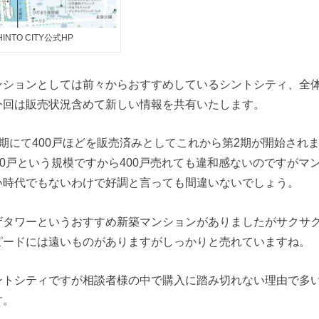
NTO CITY公式HP
ンションとしては前々からおすすめしているシントシティ、全
今回は販売状況含めて新しい情報を共有いたします。
期にて400戸ほどを販売済みとしてこれから第2期が開始され
00戸という規模ですから400戸売れても違和感ないのですがマ
い時代でもないわけで好調と言っても間違いないでしょう。
ザタワーというおすすめ新築マンションがありましたがサクサ
ピードには遠いものがありますがしっかりと売れていますね。
ントシティですが相談者様の中で購入に踏み切れない理由で多
す。