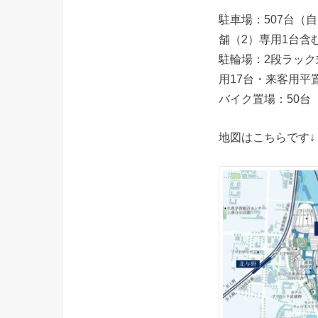
駐車場：507台（
舗（2）専用1台含む
駐輪場：2段ラッ
用17台・来客用平置
バイク置場：50台 
地図はこちらです↓