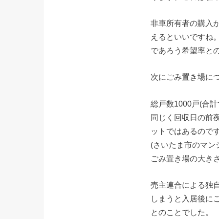
非車所有者の購入が
えるといいですね
であろう希望率と
次にごみ置き場に
総戸数1000戸(
同じく回収日の前
ットではあるので
(さいたま市のマン
ごみ置き場の大き
売主連合による独
しまうと入居後に
とのことでした。