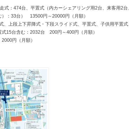
自走式：474台、平置式（内カーシェアリング用2台、来客用2
）：33台） 13500円～20000円（月額）
ク式、上段上下昇降式・下段スライド式、平置式、子供用平置式
式15台含む：2032台 200円～400円（月額）
2000円（月額）