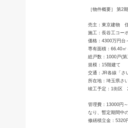
［物件概要］ 第2
売主：東京建物 
施工：長谷工コー
価格：4300万円台
専有面積：66.40㎡～
総戸数：1000戸(
規模：15階建て
交通：JR各線「さ
所在地：埼玉県さ
竣工予定：1街区 2
管理費：13000
なり、暫定期間中の管
修繕積立金：5320