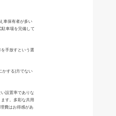
え車保有者が多い
式駐車場を完備して
車を手放すという選
にかする)方でない
ない設置率でありな
ります。多彩な共用
管理費はお得感があ