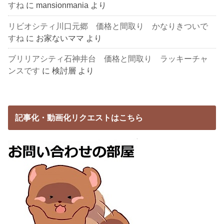
すね
に
mansionmania
より
リビオシティ川口元郷 価格と間取り かなりきついで
すね
に
お家ないママ
より
ブリリアシティ石神井台 価格と間取り ラッキーチャ
ンスです
に
検討層
より
記事化・動画化リクエストはこちら