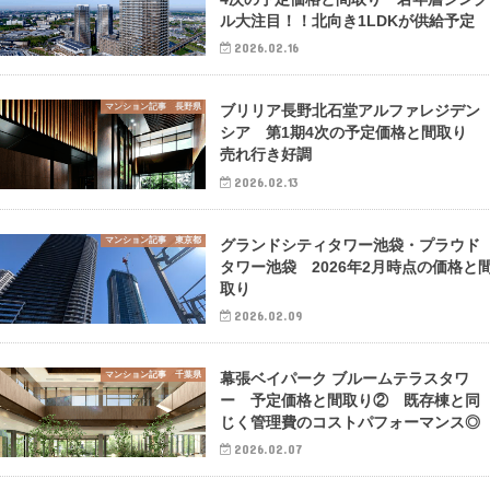
ル大注目！！北向き1LDKが供給予定
2026.02.16
マンション記事 長野県
ブリリア長野北石堂アルファレジデン
シア 第1期4次の予定価格と間取り
売れ行き好調
2026.02.13
マンション記事 東京都
グランドシティタワー池袋・プラウド
タワー池袋 2026年2月時点の価格と
取り
2026.02.09
マンション記事 千葉県
幕張ベイパーク ブルームテラスタワ
ー 予定価格と間取り② 既存棟と同
じく管理費のコストパフォーマンス◎
2026.02.07