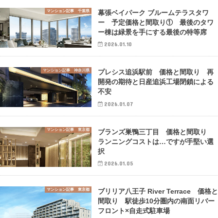
マンション記事 千葉県
幕張ベイパーク ブルームテラスタワ
ー 予定価格と間取り① 最後のタワ
ー棟は緑景を手にする最後の特等席
2026.01.10
マンション記事 神奈川県
プレシス追浜駅前 価格と間取り 再
開発の期待と日産追浜工場閉鎖による
不安
2026.01.07
マンション記事 東京都
ブランズ巣鴨三丁目 価格と間取り
ランニングコストは…ですが手堅い選
択
2026.01.05
マンション記事 東京都
ブリリア八王子 River Terrace 価格
間取り 駅徒歩10分圏内の南面リバー
フロント×自走式駐車場