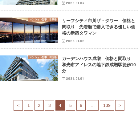
2026.01.03
マンション記事 千葉県
リーフシティ市川ザ・タワー 価格と
間取り 先着順で購入できる優しい価
格の新築タワマン
2026.01.02
マンション記事 埼玉県
ガーデンハウス成増 価格と間取り
和光市アドレスの地下鉄成増駅徒歩10
分
2026.01.01
<
1
2
3
4
5
6
…
139
>