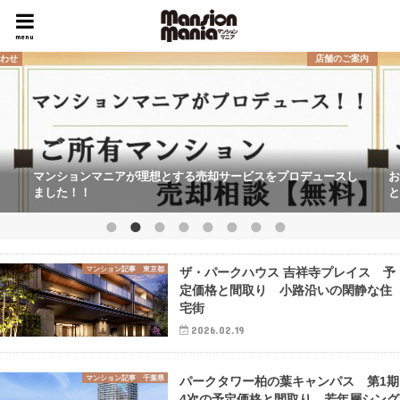
menu
合わせ
店舗のご案内
マンションマニアが理想とする売却サービスをプロデュースし
お
ました！！
と
マンション記事 東京都
ザ・パークハウス 吉祥寺プレイス 予
定価格と間取り 小路沿いの閑静な住
宅街
2026.02.19
マンション記事 千葉県
パークタワー柏の葉キャンパス 第1期
4次の予定価格と間取り 若年層シング