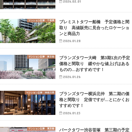
2026.02.01
マンション記事 千葉県
プレミストタワー船橋 予定価格と間
取り 高値販売に見合ったロケーショ
ンと商品力
2026.01.28
マンション記事 東京都
ブランズタワー大崎 第3期1次の予定
価格と間取り 緩やかな値上げはある
ものの…おすすめです！
2026.01.26
マンション記事 神奈川県
ブランズタワー横浜北仲 第二期の価
格と間取り 定借ですが…とにかくお
すすめです！
2026.01.23
マンション記事 東京都
パークタワー渋谷笹塚 第三期の予定