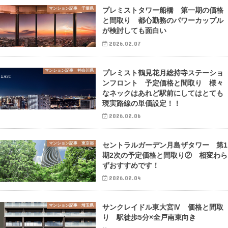
マンション記事 千葉県
プレミストタワー船橋 第一期の価格
と間取り 都心勤務のパワーカップル
が検討しても面白い
2026.02.07
マンション記事 神奈川県
プレミスト鶴見花月総持寺ステーショ
ンフロント 予定価格と間取り 様々
なネックはあれど駅前にしてはとても
現実路線の単価設定！！
2026.02.06
マンション記事 東京都
セントラルガーデン月島ザタワー 第1
期2次の予定価格と間取り② 相変わら
ずおすすめです！
2026.02.04
マンション記事 埼玉県
サンクレイドル東大宮Ⅳ 価格と間取
り 駅徒歩5分×全戸南東向き