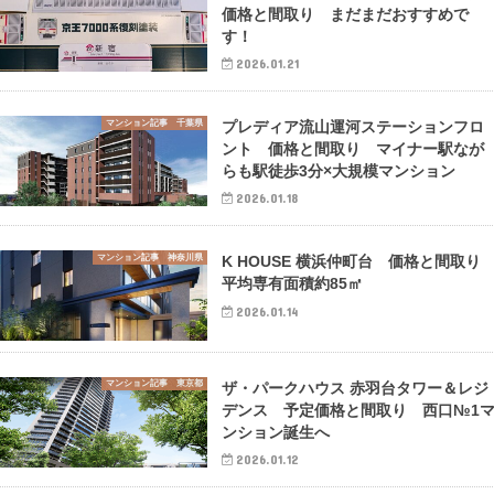
価格と間取り まだまだおすすめで
す！
2026.01.21
マンション記事 千葉県
プレディア流山運河ステーションフロ
ント 価格と間取り マイナー駅なが
らも駅徒歩3分×大規模マンション
2026.01.18
マンション記事 神奈川県
K HOUSE 横浜仲町台 価格と間取
平均専有面積約85㎡
2026.01.14
マンション記事 東京都
ザ・パークハウス 赤羽台タワー＆レジ
デンス 予定価格と間取り 西口№1
ンション誕生へ
2026.01.12