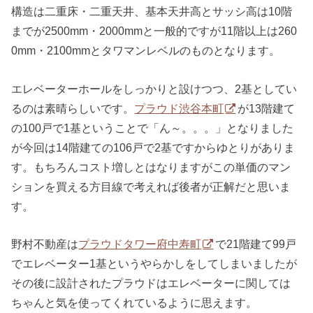
構造は二重床・二重天井、基本天井高とサッシ高は10階
までが2500mm・2000mmと一般的ですが11階以上は260
0mm・2100mmとタワマンレベルのものとなります。
エレベーターホールをしっかりと設けつつ、2基としてい
るのは素晴らしいです。
プラウド渋谷本町
が13階建て
の100戸で1基ということで「ん～。。。」となりました
が今回は14階建ての106戸で2基ですからゆとりがありま
す。もちろんコスト増しとはなりますがこの単価のマン
ションを買える方目線で考えれば後者が正解だと思いま
す。
野村不動産は
プラウドタワー府中寿町
で21階建て99戸
でエレベーター1基というやらかしをしてしまいましたが
その後に設計されたプラウドはエレベーターに関しては
ちゃんと気を使ってくれているように思えます。