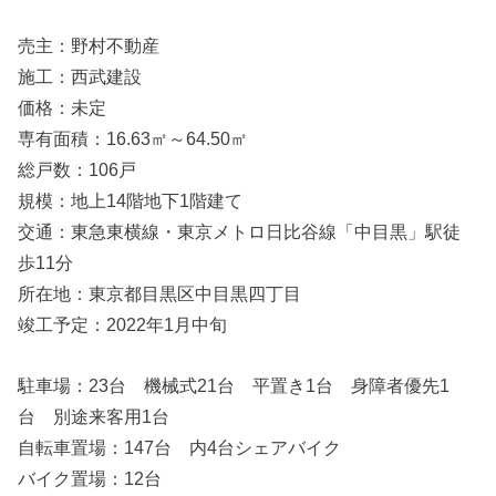
売主：野村不動産
施工：西武建設
価格：未定
専有面積：16.63㎡～64.50㎡
総戸数：106戸
規模：地上14階地下1階建て
交通：東急東横線・東京メトロ日比谷線「中目黒」駅徒
歩11分
所在地：東京都目黒区中目黒四丁目
竣工予定：2022年1月中旬
駐車場：23台 機械式21台 平置き1台 身障者優先1
台 別途来客用1台
自転車置場：147台 内4台シェアバイク
バイク置場：12台