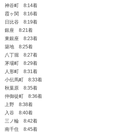
神谷町 8:14着
霞ヶ関 8:16着
日比谷 8:19着
銀座 8:21着
東銀座 8:23着
築地 8:25着
八丁堀 8:27着
茅場町 8:29着
人形町 8:31着
小伝馬町 8:33着
秋葉原 8:35着
仲御徒町 8:36着
上野 8:38着
入谷 8:40着
三ノ輪 8:42着
南千住 8:45着