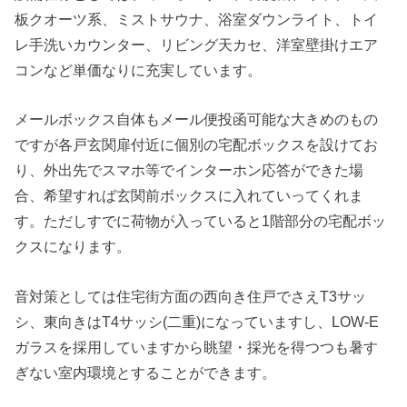
板クオーツ系、ミストサウナ、浴室ダウンライト、トイ
レ手洗いカウンター、リビング天カセ、洋室壁掛けエア
コンなど単価なりに充実しています。
メールボックス自体もメール便投函可能な大きめのもの
ですが各戸玄関扉付近に個別の宅配ボックスを設けてお
り、外出先でスマホ等でインターホン応答ができた場
合、希望すれば玄関前ボックスに入れていってくれま
す。ただしすでに荷物が入っていると1階部分の宅配ボッ
クスになります。
音対策としては住宅街方面の西向き住戸でさえT3サッ
シ、東向きはT4サッシ(二重)になっていますし、LOW-E
ガラスを採用していますから眺望・採光を得つつも暑す
ぎない室内環境とすることができます。