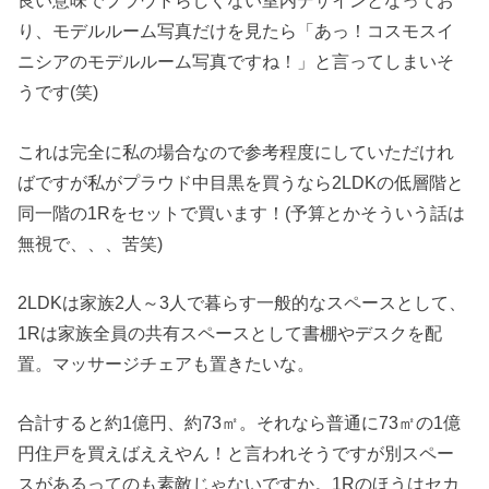
良い意味でプラウドらしくない室内デザインとなってお
り、モデルルーム写真だけを見たら「あっ！コスモスイ
ニシアのモデルルーム写真ですね！」と言ってしまいそ
うです(笑)
これは完全に私の場合なので参考程度にしていただけれ
ばですが私がプラウド中目黒を買うなら2LDKの低層階と
同一階の1Rをセットで買います！(予算とかそういう話は
無視で、、、苦笑)
2LDKは家族2人～3人で暮らす一般的なスペースとして、
1Rは家族全員の共有スペースとして書棚やデスクを配
置。マッサージチェアも置きたいな。
合計すると約1億円、約73㎡。それなら普通に73㎡の1億
円住戸を買えばええやん！と言われそうですが別スペー
スがあるってのも素敵じゃないですか。1Rのほうはセカ