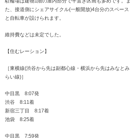
駐輪場は建物1階の屋内部分で平置き区画も多めです。ま
た、接道側にシェアサイクル(一般開放)4台分のスペース
と自転車が設けられます。
維持費などは未定でした。
【住むレーション】
［東横線(渋谷から先は副都心線・横浜から先はみなとみ
らい線)］
中目黒 8:07発
渋谷 8:11着
新宿三丁目 8:17着
池袋 8:25着
中目黒 7:59発