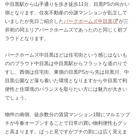
中目黒駅から山手通りを歩き徒歩11分、目黒PSの向かい
側となります。住友不動産の分譲マンションが乱立して
いましたが先日ご紹介した
パークホームズ中目黒
が三
井初の同エリアパークホームズであったのと同じく初プ
ラウドとなります。
パークホームズ中目黒ほどは住宅街という感じはないも
ののプラウド中目黒は中目黒駅からフラットな道のりで
すし、西側は住宅街、東側の目黒PSから先は目黒川、中
目黒公園など落ち着いた環境となりますから中目黒で利
便性と住環境のバランスを取りたい方には魅力が大きい
でしょう。
物件の南側、徒歩数分の賃貸マンション1階にマルエツプ
チが今春オープンすることで日常の買い物利便性もグッ
と高まります。ぱっと見ですがプチの割には広く見えま