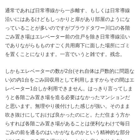
通常であれば日常導線から一歩離す、もしくは日常導線
沿いにはあるけどもしっかりと扉があり部屋のようにな
っていることが多いのですがプラウドタワー川口の各階
ごみ置き場はエレベーター前の住戸を除き日常導線沿い
でありながらもものすごく共用廊下に面した場所にゴミ
を置くことになります。一言でいうと雑です。残念。
しかもエレベーターの数が2台(それ自体は戸数的に問題な
い)の内1台をごみ回収用として利用しますからその間はエ
レベーター1台しか利用できません。はっきり言ってしま
うと各階ごみ置き場を造る必要はなかったマンションだ
と思います。無理やり後付けした感じが強い。そのまま
吹き抜けにしておけば良かったのにと。ただ住まう方か
らすれば各階ごみ置き場があることは便利なわけで毎日
ごみの前を通るのはいかがなものかという精神的な部分