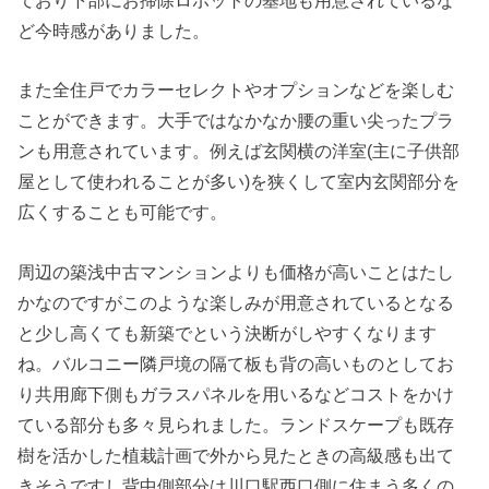
ており下部にお掃除ロボットの基地も用意されているな
ど今時感がありました。
また全住戸でカラーセレクトやオプションなどを楽しむ
ことができます。大手ではなかなか腰の重い尖ったプラ
ンも用意されています。例えば玄関横の洋室(主に子供部
屋として使われることが多い)を狭くして室内玄関部分を
広くすることも可能です。
周辺の築浅中古マンションよりも価格が高いことはたし
かなのですがこのような楽しみが用意されているとなる
と少し高くても新築でという決断がしやすくなります
ね。バルコニー隣戸境の隔て板も背の高いものとしてお
り共用廊下側もガラスパネルを用いるなどコストをかけ
ている部分も多々見られました。ランドスケープも既存
樹を活かした植栽計画で外から見たときの高級感も出て
きそうですし背中側部分は川口駅西口側に住まう多くの