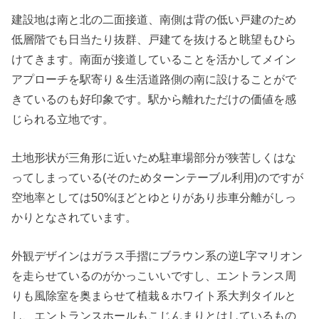
建設地は南と北の二面接道、南側は背の低い戸建のため
低層階でも日当たり抜群、戸建てを抜けると眺望もひら
けてきます。南面が接道していることを活かしてメイン
アプローチを駅寄り＆生活道路側の南に設けることがで
きているのも好印象です。駅から離れただけの価値を感
じられる立地です。
土地形状が三角形に近いため駐車場部分が狭苦しくはな
ってしまっている(そのためターンテーブル利用)のですが
空地率としては50%ほどとゆとりがあり歩車分離がしっ
かりとなされています。
外観デザインはガラス手摺にブラウン系の逆L字マリオン
を走らせているのがかっこいいですし、エントランス周
りも風除室を奥まらせて植栽＆ホワイト系大判タイルと
し、エントランスホールもこじんまりとはしているもの