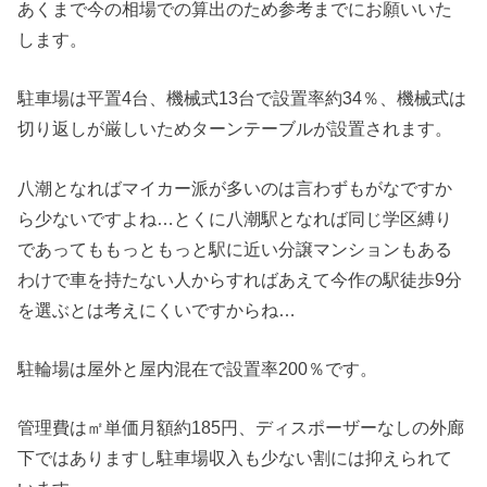
あくまで今の相場での算出のため参考までにお願いいた
します。
駐車場は平置4台、機械式13台で設置率約34％、機械式は
切り返しが厳しいためターンテーブルが設置されます。
八潮となればマイカー派が多いのは言わずもがなですか
ら少ないですよね…とくに八潮駅となれば同じ学区縛り
であってももっともっと駅に近い分譲マンションもある
わけで車を持たない人からすればあえて今作の駅徒歩9分
を選ぶとは考えにくいですからね…
駐輪場は屋外と屋内混在で設置率200％です。
管理費は㎡単価月額約185円、ディスポーザーなしの外廊
下ではありますし駐車場収入も少ない割には抑えられて