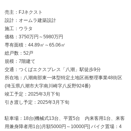
売主：FJネクスト
設計：オームラ建築設計
施工：ウラタ
価格：3750万円～5980万円
専有面積：44.89㎡～65.06㎡
総戸数：52戸
規模：7階建て
交通：つくばエクスプレス「八潮」駅徒歩9分
所在地：八潮南部東一体型特定土地区画整理事業48街区
(埼玉県八潮市大字南川崎字八反野924番)
竣工予定：2025年3月下旬
引き渡し予定：2025年3月下旬
駐車場：18台(機械式13台、平置5台 内来客用1台、来客
用兼身障者用1台)月額5000円～10000円] バイク置場：4