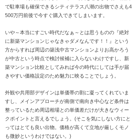
で駐車場も確保できるシティテラス八潮の出物でさえも4
500万円前後で今すぐ購入できてしまいます。
いや～本当にすごい時代だなぁ～とは思うものの『絶対
に新築マンションじゃなきゃダメなんです！！』という
方からすれば周辺の築浅中古マンションよりお高かろう
が中古という時点で検討候補に入らないわけですし、新
築マンション比較としてみれば今の時代にしては手が届
きやすい価格設定のため魅力に映ることでしょう。
外観や共用部デザインは単価帯の割に凝ってくれていま
すし、メインアプローチが南側で南向き中心など条件は
整っているため周辺相場との単価差だけが大きなウィー
クポイントと言えるでしょう。(そこを気にしない方にと
ってはとても良い出物。価格が高くて立地が厳しくモノ
も微妙というわけではない。)