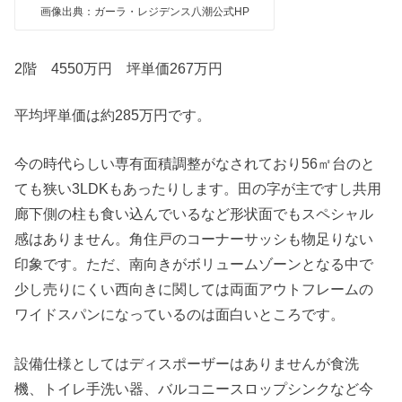
画像出典：ガーラ・レジデンス八潮公式HP
2階 4550万円 坪単価267万円
平均坪単価は約285万円です。
今の時代らしい専有面積調整がなされており56㎡台のと
ても狭い3LDKもあったりします。田の字が主ですし共用
廊下側の柱も食い込んでいるなど形状面でもスペシャル
感はありません。角住戸のコーナーサッシも物足りない
印象です。ただ、南向きがボリュームゾーンとなる中で
少し売りにくい西向きに関しては両面アウトフレームの
ワイドスパンになっているのは面白いところです。
設備仕様としてはディスポーザーはありませんが食洗
機、トイレ手洗い器、バルコニースロップシンクなど今