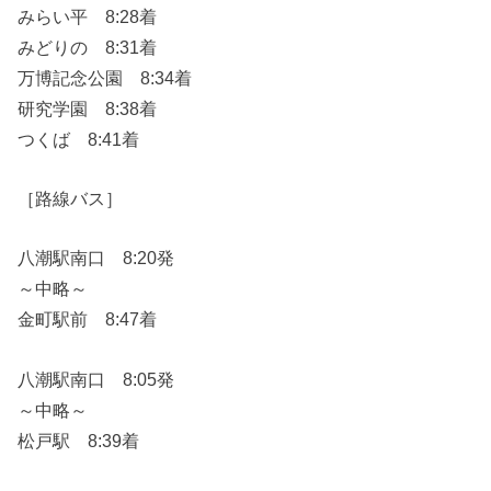
みらい平 8:28着
みどりの 8:31着
万博記念公園 8:34着
研究学園 8:38着
つくば 8:41着
［路線バス］
八潮駅南口 8:20発
～中略～
金町駅前 8:47着
八潮駅南口 8:05発
～中略～
松戸駅 8:39着