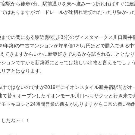
井宿駅から徒歩7分、駅前通りを東へ進み一つ折れればすぐに建
りではありますがガードレールが途切れ途切れだったり狭かっ
。
までの間にある駅近(駅徒歩3分)のヴィスタマークス川口新井宿(
009年築)の中古マンションが坪単価120万円ほどで購入できる
超えてきますからいかに新築好きであるかを試されることとな
ンションですから新築派にとっては嬉しい出物と言えるでしょ
エリアとはなります。
けではないのですが2019年にイオンスタイル新井宿駅前がオ
に建て替えオープンしたイオンモール川口へもサクッと行き来で
ツモトキヨシと24時間営業の西友がありますから日常の買い物
ましたね～！！