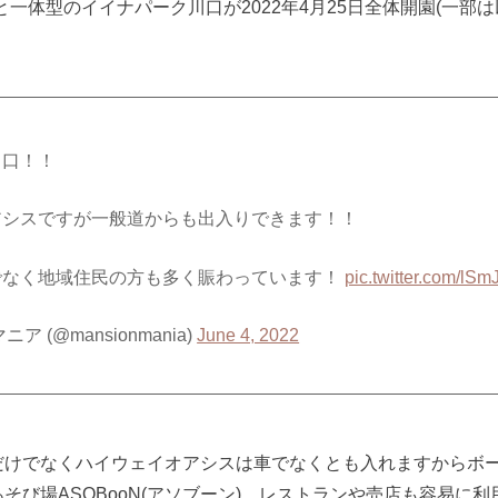
と一体型のイイナパーク川口が2022年4月25日全体開園(一部
川口！！
アシスですが一般道からも出入りできます！！
でなく地域住民の方も多く賑わっています！
pic.twitter.com/lS
ア (@mansionmania)
June 4, 2022
だけでなくハイウェイオアシスは車でなくとも入れますからボ
そび場ASOBooN(アソブーン)、レストランや売店も容易に