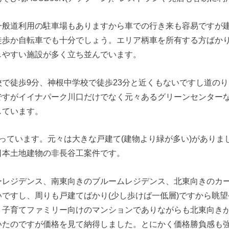
一般道利用の駐車場もありますから車での行き来も容易ですが建
徒歩か自転車でも十分でしょう。エリア柄車を所有する方ばか
しやすい施設が多く立ち並んでいます。
で徒歩9分、神根中学校で徒歩23分と近くもないですし道の
ですがイイナパーク川口だけでなく元々あるグリーンセンター
しています。
っています。元々は大きな戸建て(建物より緑が多い)がありま
日本土地建物の非長谷工案件です。
ーレジデンス、南東向きのブルームレジデンス、北東向きのカ
ですし、周りも戸建てばかり(少し歩けば一低層)ですから眺
。子育てファミリー向けのマンションでありながらも北東向き
いたのですが価格を見て納得しました。とにかく価格勝負感も