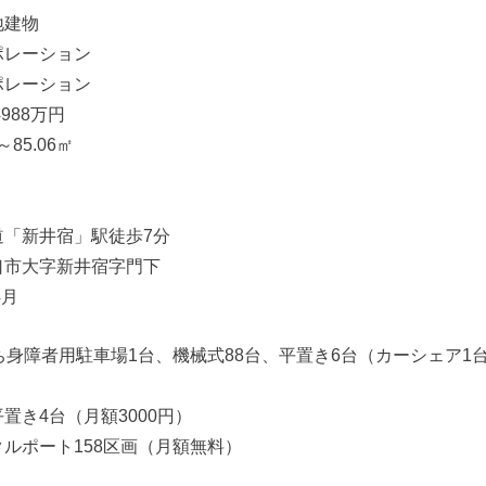
地建物
ポレーション
ポレーション
988万円
85.06㎡
道「新井宿」駅徒歩7分
口市大字新井宿字門下
4月
ち身障者用駐車場1台、機械式88台、平置き6台（カーシェア1台
置き4台（月額3000円）
ルポート158区画（月額無料）