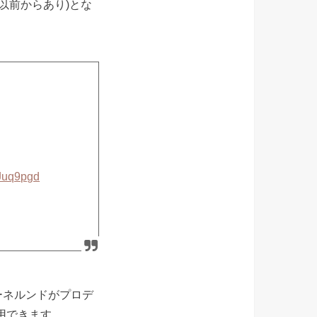
は以前からあり)とな
mJuq9pgd
ーネルンドがプロデ
利用できます。