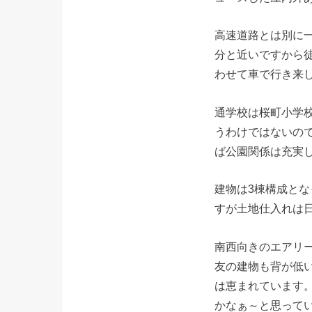
高速道路とは別に
分と近いですから
わせて車で行き来
通学校は桜町小学校
うわけではないの
ば公園関係は充実
建物は3棟構成とな
すが土地仕入れは
南西向きのエアリ
友の建物も背が低い
は恵まれています
かなぁ～と思って