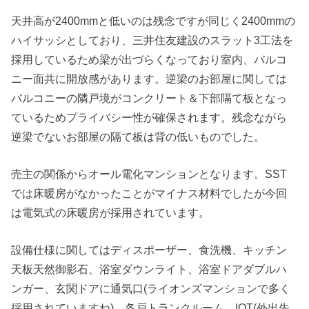
天井高が2400mmと低いのは残念ですが同じく2400mmの
ハイサッシとしており、三井住友建設のスラット3工法を
採用しているため梁が出づらくなっており室内、バルコ
ニー面共に開放感があります。逆梁のお部屋に関しては
バルコニーの隣戸境がコンクリート＆下部隔て板となっ
ているためプライバシー性が確保されます。残念ながら
逆梁でないお部屋の隔て板は背の低いものでした。
売主の関係からオール電化マンションとなります。SST
では床暖房がなかったことがマイナス材料でしたが今回
は電気式の床暖房が採用されています。
設備仕様に関してはディスポーザー、食洗機、キッチン
天板天然御影石、浴室ダウンライト、浴室ドアダブルハ
ンガー、玄関ドアに通気口(ライオンズマンションで多く
採用されていますね)、各戸トランクルーム、IOT(外出先