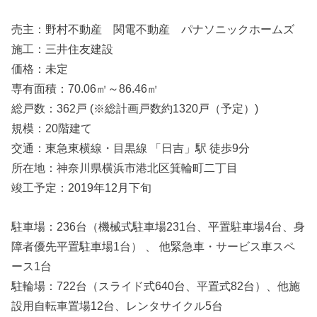
売主：野村不動産 関電不動産 パナソニックホームズ
施工：三井住友建設
価格：未定
専有面積：70.06㎡～86.46㎡
総戸数：362戸 (※総計画戸数約1320戸（予定）)
規模：20階建て
交通：東急東横線・目黒線 「日吉」駅 徒歩9分
所在地：神奈川県横浜市港北区箕輪町二丁目
竣工予定：2019年12月下旬
駐車場：236台（機械式駐車場231台、平置駐車場4台、身
障者優先平置駐車場1台） 、 他緊急車・サービス車スペ
ース1台
駐輪場：722台（スライド式640台、平置式82台）、他施
設用自転車置場12台、レンタサイクル5台