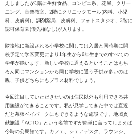
えしましたが1階に生鮮食品、コンビニ系、花屋、クリー
ニング、音楽教室、2階にクリニックモール(内科、小児
科、皮膚科)、調剤薬局、皮膚科、フォトスタジオ、3階に
認可保育園(優先権なし)が入ります。
隣接地に新設される小学校に関しては入居と同時期に開
校予定で学区変更により1年生から6年生までのすべての
学年が揃います。新しい学校に通えるということはもち
ろん同じマンションから同じ学校に通う子供が多いのは
親、子供どちらにもプラス材料でしょう。
今回注目していただきたいのは住民以外も利用できる共
用施設ができることです。私が見学してきた中では直近
だと幕張ベイパークにもできるような施設です。地域貢
献施設「ACTO」という名前ですが簡単に言ってしまえば
今時の公民館です。カフェ、シェアデスク、ラウンジ、