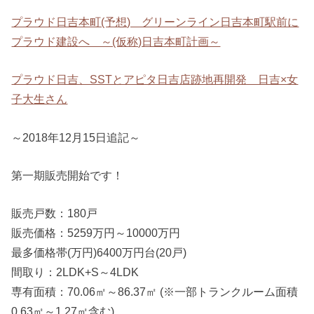
プラウド日吉本町(予想) グリーンライン日吉本町駅前に
プラウド建設へ ～(仮称)日吉本町計画～
プラウド日吉、SSTとアピタ日吉店跡地再開発 日吉×女
子大生さん
～2018年12月15日追記～
第一期販売開始です！
販売戸数：180戸
販売価格：5259万円～10000万円
最多価格帯(万円)6400万円台(20戸)
間取り：2LDK+S～4LDK
専有面積：70.06㎡～86.37㎡ (※一部トランクルーム面積
0.63㎡～1.27㎡含む)