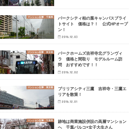
マンション記事 千葉県
パークシティ柏の葉キャンパスブライ
トサイト 価格は？！ 公式HPオープ
ン！
2016.12.03
マンション記事 東京都
パークホームズ吉祥寺北グランヴィ
ラ 価格と間取り モデルルーム訪
問 おすすめです！！
2016.12.02
マンション記事 東京都
ブリリアシティ三鷹 吉祥寺・三鷹エ
リアを散策！
2016.12.01
マンション記事 千葉県
跡地は商業施設併設の高層マンション
へ 千葉パルコ×女子大生さん