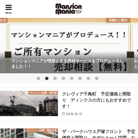
menu
合わせ
店舗のご案内
マンションマニアが理想とする売却サービスをプロデュースし
お
ました！！
と
マンション記事 東京都
クレヴィア千鳥町 予定価格と間取
り ディンクスの方にもおすすめで
す！
2016.12.17
マンション記事 神奈川県
ザ・パークハウス戸塚フロント 予定
価格と間取り モデルルーム訪問 お