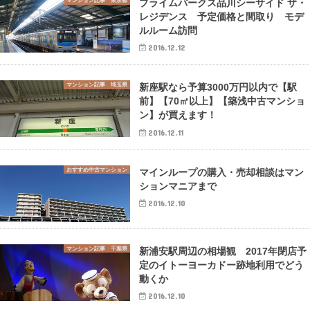
マンション記事 東京都
プライムパークス品川シーサイド ザ・
レジデンス 予定価格と間取り モデ
ルルーム訪問
2016.12.12
マンション記事 埼玉県
新座駅なら予算3000万円以内で【駅
前】【70㎡以上】【築浅中古マンショ
ン】が買えます！
2016.12.11
おすすめ中古マンション
マインループの購入・売却相談はマン
ションマニアまで
2016.12.10
マンション記事 千葉県
新浦安駅周辺の相場観 2017年閉店予
定のイトーヨーカドー跡地利用でどう
動くか
2016.12.10