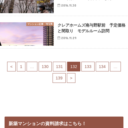
2016.11.30
マンション記事 埼玉県
クレアホームズ南与野駅前 予定価格
と間取り モデルルーム訪問
2016.11.29
<
1
…
130
131
132
133
134
…
139
>
新築マンションの資料請求はこちら！