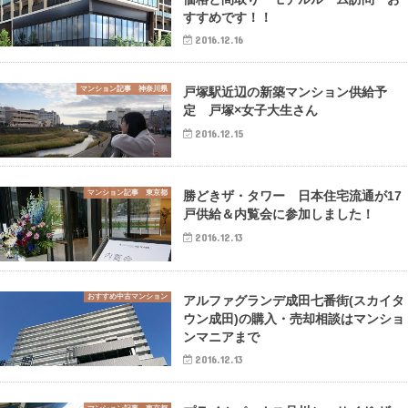
すすめです！！
2016.12.16
マンション記事 神奈川県
戸塚駅近辺の新築マンション供給予
定 戸塚×女子大生さん
2016.12.15
マンション記事 東京都
勝どきザ・タワー 日本住宅流通が17
戸供給＆内覧会に参加しました！
2016.12.13
おすすめ中古マンション
アルファグランデ成田七番街(スカイタ
ウン成田)の購入・売却相談はマンショ
ンマニアまで
2016.12.13