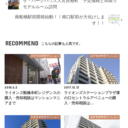
ザ・パークハウス大宮吉敷町 予定価格と間取り
モデルルーム訪問
南船橋駅前開発始動！！南口駅前が大化けしま
す！！
RECOMMEND
こちらの記事も人気です。
おすすめ中古マンション
おすすめ中古マンション
2018.6.2
2017.12.13
ライオンズ船橋本町レジデンスの
ライオンズステーションプラザ溝
購入・売却相談はマンションマニ
の口セントラルアベニューの購
アまで
入・売却相談は…
おすすめ中古マンション
おすすめ中古マンション