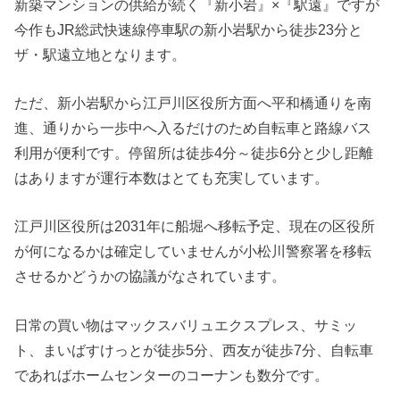
新築マンションの供給が続く『新小岩』×『駅遠』ですが
今作もJR総武快速線停車駅の新小岩駅から徒歩23分と
ザ・駅遠立地となります。
ただ、新小岩駅から江戸川区役所方面へ平和橋通りを南
進、通りから一歩中へ入るだけのため自転車と路線バス
利用が便利です。停留所は徒歩4分～徒歩6分と少し距離
はありますが運行本数はとても充実しています。
江戸川区役所は2031年に船堀へ移転予定、現在の区役所
が何になるかは確定していませんが小松川警察署を移転
させるかどうかの協議がなされています。
日常の買い物はマックスバリュエクスプレス、サミッ
ト、まいばすけっとが徒歩5分、西友が徒歩7分、自転車
であればホームセンターのコーナンも数分です。