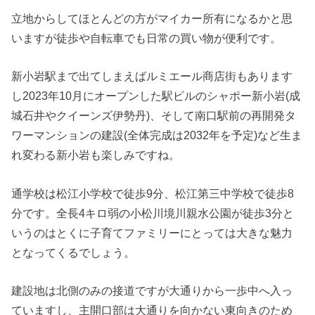
立地からしてほとんどの方がマイカー所有になるかと思
いますが徒歩や自転車でも日常の買い物が便利です。
新小岩駅まで出てしまえばルミエール商店街もあります
し2023年10月にオープンした駅ビルのシャポー新小岩(成
城石井やクイーンズ伊勢丹)、そして南口駅前の再開発タ
ワーマンションの建設(全体完成は2032年を予定)など生ま
れ変わる新小岩も楽しみですね。
通学校は松江小学校で徒歩9分、松江第三中学校で徒歩8
分です。全長4キロ弱の小松川境川親水公園が徒歩3分と
いうのはとくに子育てファミリーにとっては大きな魅力
となってくるでしょう。
建設地は北側のみの接道ですが大通りから一歩中へ入っ
ていますし、主開口部は大通りを向かない東向きのため