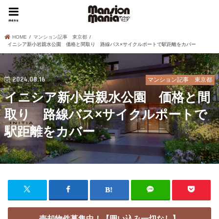
menu
HOME
マンション記事 東京都
イニシア新小岩親水公園 価格と間取り 路線バス×サイクルポートで駅距離をカバー
2024.08.16
マンション記事 東京都
イニシア新小岩親水公園 価格と間
取り 路線バス×サイクルポートで
駅距離をカバー
売却物件募集中！【囲い込み一切なし】