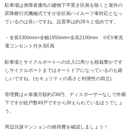
駐車場は身障者優先の建物下平置き区画を除くと屋外の
昇降横行式機械式ですが全区画ハイルーフ車対応となっ
ているのは良いですね。設置率は約28％と低めです。
・全長5300mm×全幅1950mm×全高2100mm ※EV車充
電コンセント付き3区画
駐車場とサイクルポートへの出入口周りも植栽豊かです
しサイクルポートまではオートドアになっているのも嬉
しいですね。(セキュリティの高さと利便性の両立)
管理費は㎡単価月額約236円、ディスポーザーなしで外廊
下ですが総戸数49戸ですから抑えられているほうでしょ
う。
周辺分譲マンションの維持費を確認しましょう！