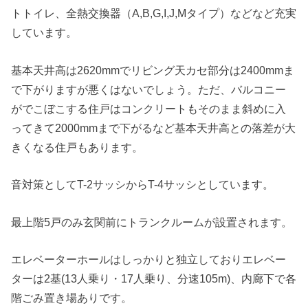
トトイレ、全熱交換器（A,B,G,I,J,Mタイプ）などなど充実
しています。
基本天井高は2620mmでリビング天カセ部分は2400mmま
で下がりますが悪くはないでしょう。ただ、バルコニー
がでこぼこする住戸はコンクリートもそのまま斜めに入
ってきて2000mmまで下がるなど基本天井高との落差が大
きくなる住戸もあります。
音対策としてT-2サッシからT-4サッシとしています。
最上階5戸のみ玄関前にトランクルームが設置されます。
エレベーターホールはしっかりと独立しておりエレベー
ターは2基(13人乗り・17人乗り、分速105m)、内廊下で各
階ごみ置き場ありです。