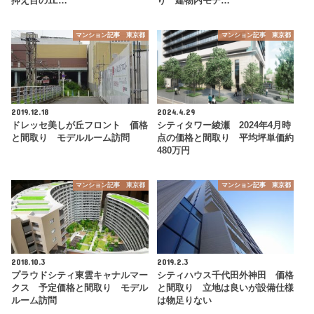
抑え目の1L…
り 建物内モデ…
マンション記事 東京都
マンション記事 東京都
2019.12.18
2024.4.29
ドレッセ美しが丘フロント 価格
シティタワー綾瀬 2024年4月時
と間取り モデルルーム訪問
点の価格と間取り 平均坪単価約
480万円
マンション記事 東京都
マンション記事 東京都
2018.10.3
2019.2.3
プラウドシティ東雲キャナルマー
シティハウス千代田外神田 価格
クス 予定価格と間取り モデル
と間取り 立地は良いが設備仕様
ルーム訪問
は物足りない