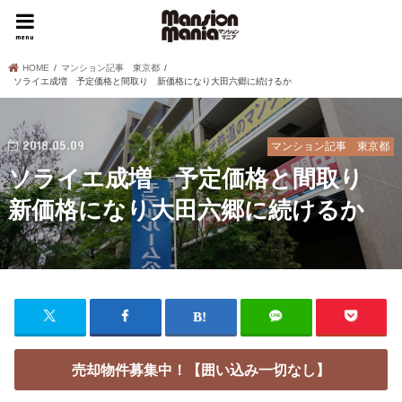
menu
HOME
マンション記事 東京都
ソライエ成増 予定価格と間取り 新価格になり大田六郷に続けるか
2018.05.09
マンション記事 東京都
ソライエ成増 予定価格と間取り
新価格になり大田六郷に続けるか
売却物件募集中！【囲い込み一切なし】