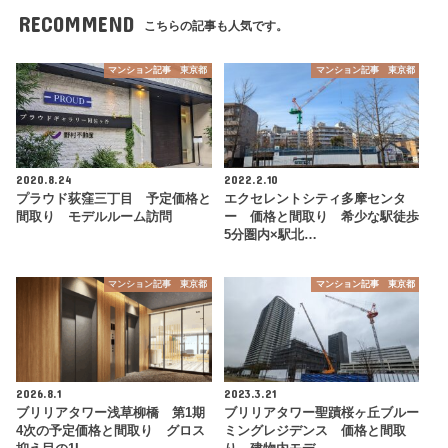
RECOMMEND
こちらの記事も人気です。
マンション記事 東京都
マンション記事 東京都
2020.8.24
2022.2.10
プラウド荻窪三丁目 予定価格と
エクセレントシティ多摩センタ
間取り モデルルーム訪問
ー 価格と間取り 希少な駅徒歩
5分圏内×駅北…
マンション記事 東京都
マンション記事 東京都
2026.8.1
2023.3.21
ブリリアタワー浅草柳橋 第1期
ブリリアタワー聖蹟桜ヶ丘ブルー
4次の予定価格と間取り グロス
ミングレジデンス 価格と間取