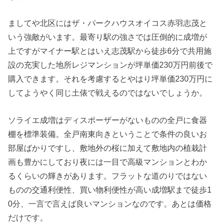
ましてや北区にはザ・パークハウスオイコス赤羽志茂と
いう強敵がいます。最寄り駅の強さでは圧倒的に成増が
上ですがマイナー駅とはいえ志茂駅から徒歩6分で共用施
設の充実した地所レジマンションが坪単価230万円前後で
購入できます。それを考慮するとやはり坪単価230万円に
してようやく同じ土俵で戦えるのではないでしょうか。
ソライエ成増はディスポーザーがないものの全戸に食器
棚を標準装備。全戸南東向きということで条件の良いお
部屋ばかりですし、敷地外の桜に加えて敷地内の植栽計
画も豊かにしており夜には一目で高級マンションとわか
るくらいの輝きがあります。フラットな道のりではない
ものの交通利便性、買い物利便性が高い成増駅まで徒歩1
0分、一言で言えば良いマンションなのです。あとは価格
だけです。