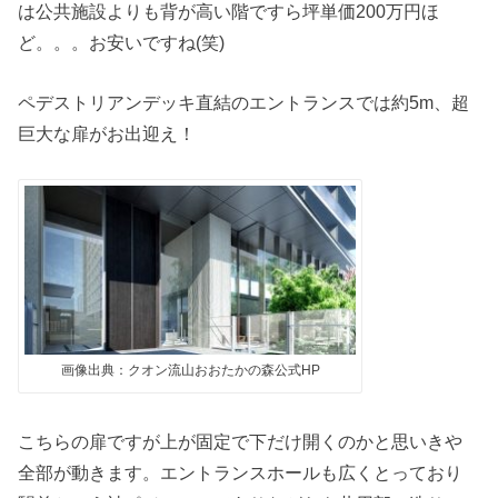
は公共施設よりも背が高い階ですら坪単価200万円ほ
ど。。。お安いですね(笑)
ペデストリアンデッキ直結のエントランスでは約5m、超
巨大な扉がお出迎え！
画像出典：クオン流山おおたかの森公式HP
こちらの扉ですが上が固定で下だけ開くのかと思いきや
全部が動きます。エントランスホールも広くとっており