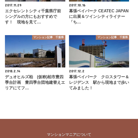
2017.11.29
2017.10.16
エクセレントシティ千葉県庁前
幕張ベイパーク CEATEC JAPAN
シングルの方にもおすすめで
に出展＆ツインシティライナー
す！ 現地を見て…
「ち…
マンション記事 千葉県
マンション記事 千葉県
2018.2.14
2017.12.2
デュオヒルズ柏 (仮称)柏市豊四
幕張ベイパーク クロスタワー＆
季台計画 豊四季台団地建替えエ
レジデンス 駅から現地まで歩い
リアにてフ…
てみました！
マンションマニアについて