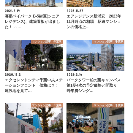
2021.2.19
2023.11.27
幕張ベイパーク B-5街区(シニア
エアレジデンス新浦安 2023年
レジデンス)、建築看板が出まし
11月時点の相場 駅遠マンショ
た！ ～…
ンの価格上…
マンション記事 千葉県
マンション記事 千葉県
2020.12.2
2026.2.16
エクセレントシティ千葉中央ステ
パークタワー柏の葉キャンパス
ーションフロント 価格は？！
第1期4次の予定価格と間取り
建設地を見て…
若年層シング…
マンション記事 千葉県
マンション記事 千葉県