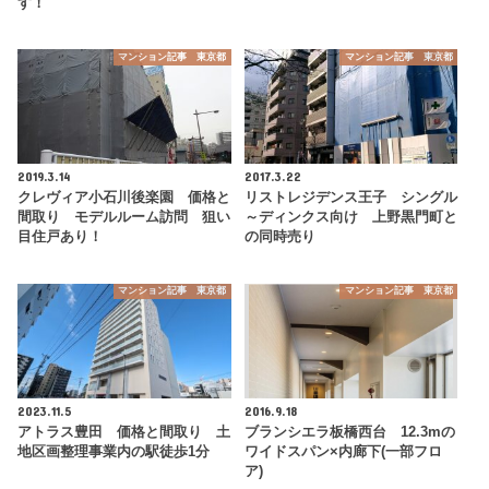
す！
マンション記事 東京都
マンション記事 東京都
2019.3.14
2017.3.22
クレヴィア小石川後楽園 価格と
リストレジデンス王子 シングル
間取り モデルルーム訪問 狙い
～ディンクス向け 上野黒門町と
目住戸あり！
の同時売り
マンション記事 東京都
マンション記事 東京都
2023.11.5
2016.9.18
アトラス豊田 価格と間取り 土
ブランシエラ板橋西台 12.3mの
地区画整理事業内の駅徒歩1分
ワイドスパン×内廊下(一部フロ
ア)