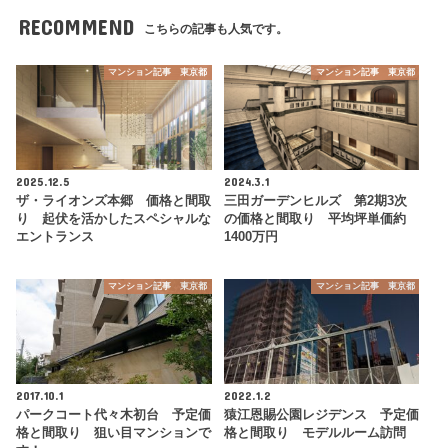
RECOMMEND
こちらの記事も人気です。
マンション記事 東京都
マンション記事 東京都
2025.12.5
2024.3.1
ザ・ライオンズ本郷 価格と間取
三田ガーデンヒルズ 第2期3次
り 起伏を活かしたスペシャルな
の価格と間取り 平均坪単価約
エントランス
1400万円
マンション記事 東京都
マンション記事 東京都
2017.10.1
2022.1.2
パークコート代々木初台 予定価
猿江恩賜公園レジデンス 予定価
格と間取り 狙い目マンションで
格と間取り モデルルーム訪問