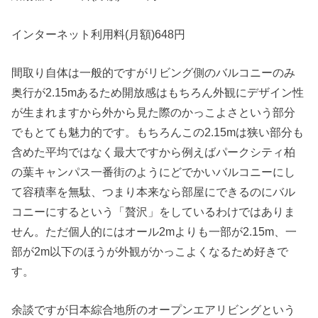
インターネット利用料(月額)648円
間取り自体は一般的ですがリビング側のバルコニーのみ
奥行が2.15mあるため開放感はもちろん外観にデザイン性
が生まれますから外から見た際のかっこよさという部分
でもとても魅力的です。もちろんこの2.15mは狭い部分も
含めた平均ではなく最大ですから例えばパークシティ柏
の葉キャンパス一番街のようにどでかいバルコニーにし
て容積率を無駄、つまり本来なら部屋にできるのにバル
コニーにするという「贅沢」をしているわけではありま
せん。ただ個人的にはオール2mよりも一部が2.15m、一
部が2m以下のほうが外観がかっこよくなるため好きで
す。
余談ですが日本綜合地所のオープンエアリビングという