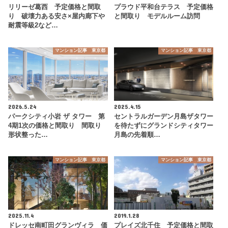
リリーゼ葛西 予定価格と間取
プラウド平和台テラス 予定価格
り 破壊力ある安さ×屋内廊下や
と間取り モデルルーム訪問
耐震等級2など…
マンション記事 東京都
マンション記事 東京都
2026.5.24
2025.4.15
パークシティ小岩 ザ タワー 第
セントラルガーデン月島ザタワー
4期1次の価格と間取り 間取り
を待たずにグランドシティタワー
形状整った…
月島の先着順…
マンション記事 東京都
マンション記事 東京都
2025.11.4
2019.1.28
ドレッセ南町田グランヴィラ 価
プレイズ北千住 予定価格と間取