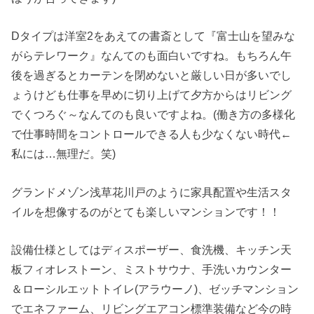
Dタイプは洋室2をあえての書斎として『富士山を望みな
がらテレワーク』なんてのも面白いですね。もちろん午
後を過ぎるとカーテンを閉めないと厳しい日が多いでし
ょうけども仕事を早めに切り上げて夕方からはリビング
でくつろぐ～なんてのも良いですよね。(働き方の多様化
で仕事時間をコントロールできる人も少なくない時代←
私には…無理だ。笑)
グランドメゾン浅草花川戸のように家具配置や生活スタ
イルを想像するのがとても楽しいマンションです！！
設備仕様としてはディスポーザー、食洗機、キッチン天
板フィオレストーン、ミストサウナ、手洗いカウンター
＆ローシルエットトイレ(アラウーノ)、ゼッチマンション
でエネファーム、リビングエアコン標準装備など今の時