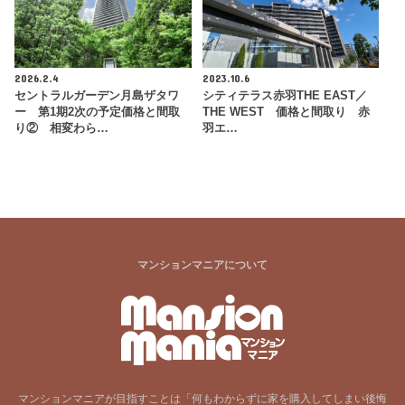
2026.2.4
2023.10.6
セントラルガーデン月島ザタワ
シティテラス赤羽THE EAST／
ー 第1期2次の予定価格と間取
THE WEST 価格と間取り 赤
り② 相変わら…
羽エ…
マンションマニアについて
マンションマニアが目指すことは「何もわからずに家を購入してしまい後悔