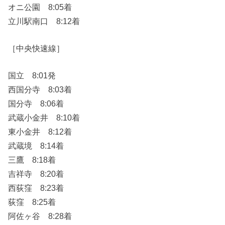
オニ公園 8:05着
立川駅南口 8:12着
［中央快速線］
国立 8:01発
西国分寺 8:03着
国分寺 8:06着
武蔵小金井 8:10着
東小金井 8:12着
武蔵境 8:14着
三鷹 8:18着
吉祥寺 8:20着
西荻窪 8:23着
荻窪 8:25着
阿佐ヶ谷 8:28着