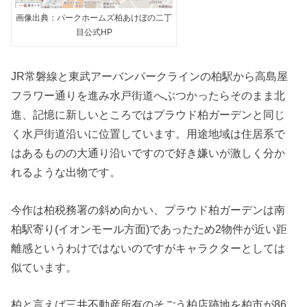
画像出典：パークホームズ柏あけぼの二丁
目公式HP
JR常磐線と東武アーバンパークラインの柏駅から高島屋
フラワー通りを進み水戸街道へぶつかったらそのまま北
進、記憶に新しいところではプラウド柏ガーデンと同じ
く水戸街道沿いに位置しています。用途地域は住居系で
はあるものの大通り沿いですので好き嫌いが激しく分か
れるような出物です。
今作は柏税務署の斜め向かい、プラウド柏ガーデンは南
柏駅寄り(イオンモール方面)であったため2物件が近い距
離感というわけではないのですがキャラクターとしては
似ています。
柏と言えば三井不動産所有のそごう柏店跡地を柏市が86