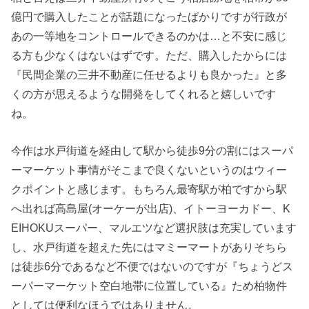
億円で購入したことが話題になったばかりですが行政が
あの一等地をコントロールできるのかは…と不安に感じ
る方も少なくはないはずです。ただ、購入したからには
『民間企業の三井不動産に任せるよりも良かった』と多
くの方が思えるような開発をしてくれると嬉しいです
ね。
今作は水戸街道を経由して駅から徒歩9分の割にはスーパ
ーマーケット事情がそこまで良くないというのはウィー
クポイントと感じます。もちろん最寄駅が柏ですから駅
へ出れば高島屋(オーケーが出店)、イトーヨーカドー、K
EIHOKUスーパー、マルエツなど選択肢は充実しています
し、水戸街道を超えた先にはマミーマートがありそちら
は徒歩6分であるなど不便ではないのですが『ちょうどス
ーパーマーケット空白地帯に位置している』ため柏物件
としては便利なほうではありません。