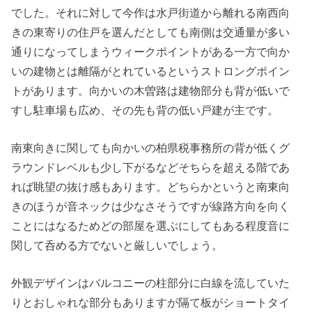
でした。それに対して今作は水戸街道から離れる南西向
きの東寄りの住戸を選んだとしても南側は交通量が多い
通りになってしまうウィークポイントがある一方で向か
いの建物とは離隔がとれているというストロングポイン
トがあります。向かいの木曽路は建物部分も背が低いで
すし駐車場も広め、その先も背の低い戸建が主です。
南東向きに関しても向かいの柏県税事務所の背が低くグ
ラウンドレベルも少し下がるなどそちらを超える階であ
れば眺望の抜け感もあります。どちらかというと南東向
きのほうが音ネックは少なさそうですが線路方向を向く
ことにはなるためどの部屋を選ぶにしてもある程度音に
関して呑める方でないと厳しいでしょう。
外観デザインはバルコニーの柱部分に白線を流していた
りとおしゃれな部分もありますが隔て板がショートタイ