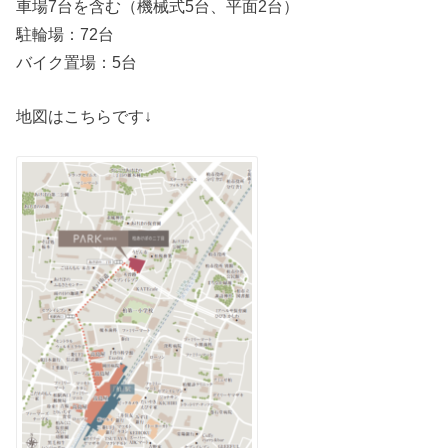
車場7台を含む（機械式5台、平面2台）
駐輪場：72台
バイク置場：5台
地図はこちらです↓