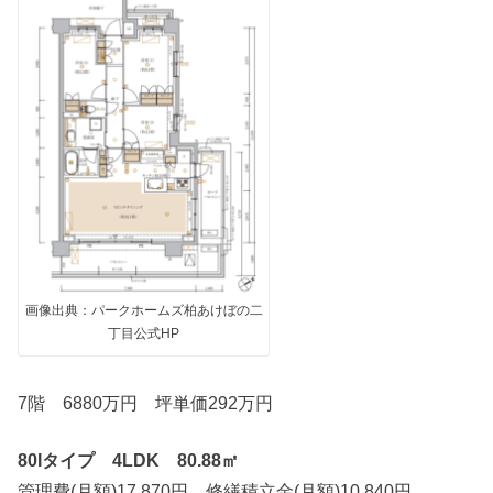
画像出典：パークホームズ柏あけぼの二
丁目公式HP
7階 6880万円 坪単価292万円
80Iタイプ 4LDK 80.88㎡
管理費(月額)17,870円 修繕積立金(月額)10,840円