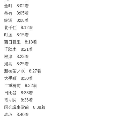
金町 8:02着
亀有 8:05着
綾瀬 8:08着
北千住 8:12着
町屋 8:15着
西日暮里 8:18着
千駄木 8:21着
根津 8:23着
湯島 8:25着
新御茶ノ水 8:27着
大手町 8:30着
二重橋前 8:32着
日比谷 8:33着
霞ヶ関 8:36着
国会議事堂前 8:38着
赤坂 8:40着