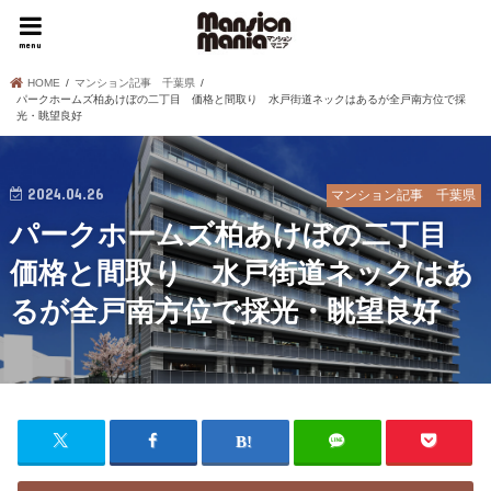
menu
HOME
マンション記事 千葉県
パークホームズ柏あけぼの二丁目 価格と間取り 水戸街道ネックはあるが全戸南方位で採
光・眺望良好
2024.04.26
マンション記事 千葉県
パークホームズ柏あけぼの二丁目
価格と間取り 水戸街道ネックはあ
るが全戸南方位で採光・眺望良好