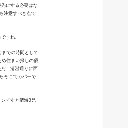
優先にする必要はな
も注意すべき点で
離ですね。
むまでの時間として
ため住まい探しの優
ただ、清澄通りに面
からそこでカバーで
ンですと晴海3兄