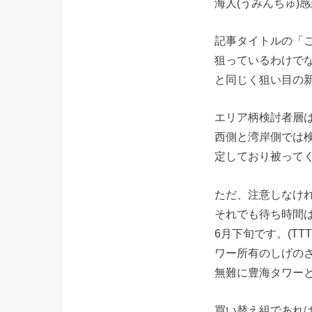
海人(うみんちゅ)
記事タイトルの「こ
狙っているわけで
と同じく狙い目の
エリア柄検討者層
西側と湾岸側では検
定しており被って
ただ、注意しなけれ
それでも待ち時間は
6月下旬です。(T
ワー所有のしげのさ
無難に豊海タワーと
買い替え組であれ