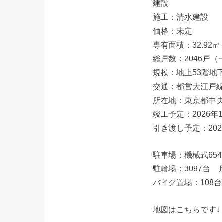
建設
施工：清水建設
価格：未定
専有面積：32.92㎡～
総戸数：2046戸（
規模：地上53階地
交通：都営大江戸線
所在地：東京都中
竣工予定：2026年
引き渡し予定：202
駐車場：機械式654
駐輪場：3097台 月
バイク置場：108台
地図はこちらです↓