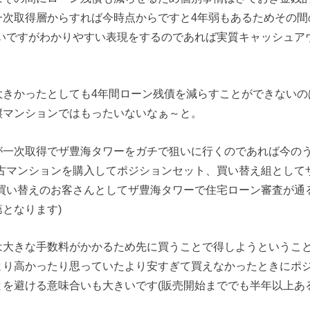
一次取得層からすれば今時点からですと4年弱もあるためその間
ないですがわかりやすい表現をするのであれば実質キャッシュア
大きかったとしても4年間ローン残債を減らすことができないの
譲マンションではもったいないなぁ～と。
が一次取得でザ豊海タワーをガチで狙いに行くのであれば今のう
中古マンションを購入してポジションセット、買い替え組として
(買い替えのお客さんとしてザ豊海タワーで住宅ローン審査が通
となります)
は大きな手数料がかかるため先に買うことで得しようというこ
より高かったり思っていたより安すぎて買えなかったときにポ
を避ける意味合いも大きいです(販売開始まででも半年以上ある