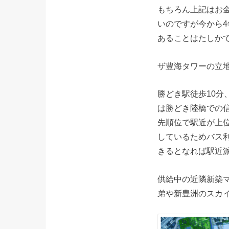
もちろん上記はお
いのですが今から
あることはたしか
ザ豊海タワーの立
勝どき駅徒歩10
は勝どき陸橋での
先順位で駅近が上
しているためバス利
きるとなれば駅近
供給中の近隣新築
弟や新豊洲のスカ