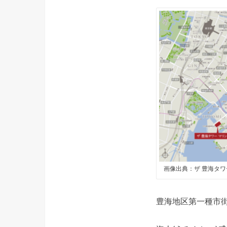
画像出典：ザ 豊海タワ
豊海地区第一種市