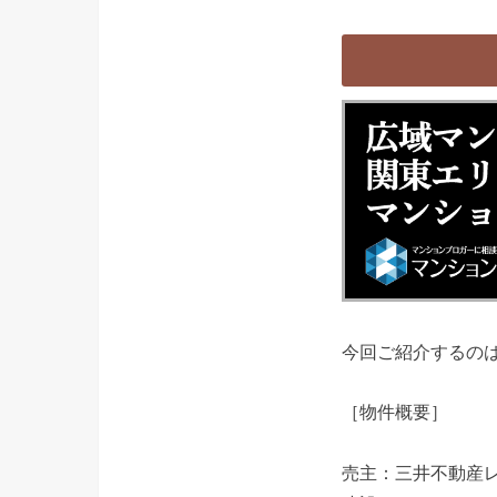
今回ご紹介するのはザ 
［物件概要］
売主：三井不動産