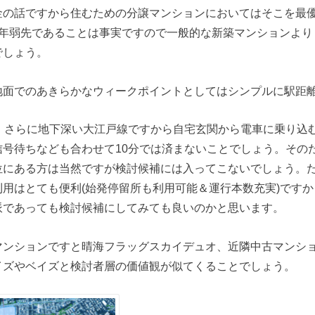
金の話ですから住むための分譲マンションにおいてはそこを最
4年弱先であることは事実ですので一般的な新築マンションより
でしょう。
地面でのあきらかなウィークポイントとしてはシンプルに駅距
分、さらに地下深い大江戸線ですから自宅玄関から電車に乗り込
信号待ちなども合わせて10分では済まないことでしょう。その
位にある方は当然ですが検討候補には入ってこないでしょう。
用はとても便利(始発停留所も利用可能＆運行本数充実)です
派であっても検討候補にしてみても良いのかと思います。
マンションですと晴海フラッグスカイデュオ、近隣中古マンショ
イズやベイズと検討者層の価値観が似てくることでしょう。