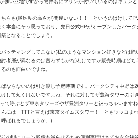
感が強い立地ですから物件名にマリンが付いているのはキュン
ちらも(満足度の高さが)間違いない！！」というのはけしてPV
なく本当にそう思っており、先日公式HPがオープンしたパーク
新築となることでしょう。
はバッティングしてこない(私のようなマンション好きなどは除
討者層が異なるのは言わずもがな)わけですが販売時期はどちらも
くるのも面白いですね。
ばならないのは引き渡し予定時期です。パークシティ中野は20
けして短くはないですよね。それに対してザ豊海タワーの引き渡
TTって呼ぶとザ東京タワーズやザ豊洲タワーと被っちゃいます
んには「TTTと言えば東京タイムズタワー！」ともツッコま
呼ばれるでしょうか。)
ばその間にローン残債も減らせるため個別事情はさておき金銭