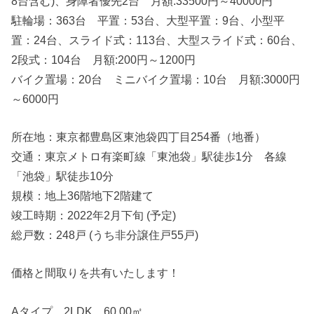
8台含む)、身障者優先2台 月額:33500円～40000円
駐輪場：363台 平置：53台、大型平置：9台、小型平
置：24台、スライド式：113台、大型スライド式：60台、
2段式：104台 月額:200円～1200円
バイク置場：20台 ミニバイク置場：10台 月額:3000円
～6000円
所在地：東京都豊島区東池袋四丁目254番（地番）
交通：東京メトロ有楽町線「東池袋」駅徒歩1分 各線
「池袋」駅徒歩10分
規模：地上36階地下2階建て
竣工時期：2022年2月下旬 (予定)
総戸数：248戸 (うち非分譲住戸55戸)
価格と間取りを共有いたします！
Aタイプ 2LDK 60.00㎡