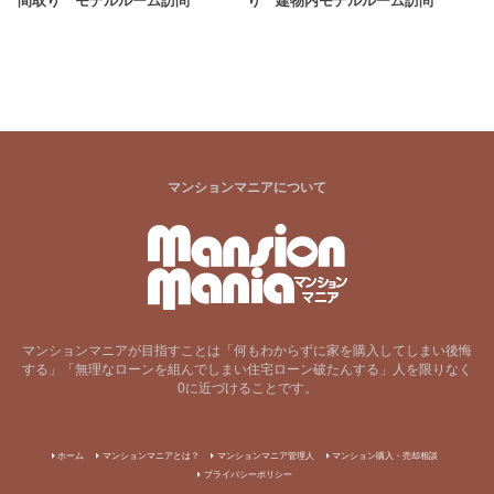
間取り モデルルーム訪問
り 建物内モデルルーム訪問
マンションマニアについて
マンションマニアが目指すことは「何もわからずに家を購入してしまい後悔
する」「無理なローンを組んでしまい住宅ローン破たんする」人を限りなく
0に近づけることです。
ホーム
マンションマニアとは？
マンションマニア管理人
マンション購入・売却相談
プライバシーポリシー