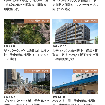
パークシティ小岩 ザ タワー 第
ザ・パークハウス 芝御成門 予
4期1次の価格と間取り 間取り
定価格と間取り パワーカップル
形状整った…
向けの立地と…
マンション記事 東京都
マンション記事 東京都
2021.9.19
2024.10.30
ザ・パークハウス板橋大山大楠ノ
シティハウス志村坂上 価格と間
杜 予定価格と間取り モデルル
取り 坂上ではなく坂下ですが買
ーム訪問
い物利便性は◎
マンション記事 東京都
マンション記事 東京都
2021.5.10
2022.3.25
プラウドタワー芝浦 予定価格と
バウス上中里 予定価格と間取