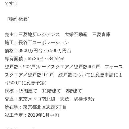
です！
［物件概要］
売主：三菱地所レジデンス 大栄不動産 三菱倉庫
施工：長谷工コーポレーション
価格：3900万円台～7500万円台
専有面積：65.26㎡～84.52㎡
総戸数：502戸(サードスクエア／総戸数401戸、フォース
スクエア／総戸数101戸、総戸数については変更申請によ
り500戸に変更予定）
規模：15階建て 11階建て 2階建て
交通：東京メトロ南北線「志茂」駅徒歩6分
所在地：東京都北区志茂3丁目
竣工予定：2019年1月中旬