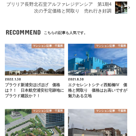
ブリリア長野北石堂アルファレジデンシア 第1期4
次の予定価格と間取り 売れ行き好調
RECOMMEND
こちらの記事も人気です。
マンション記事 千葉県
マンション記事 千葉県
2022.1.30
2021.8.30
プラウド新浦安ほげほげ 価格
エクセレントシティ西船橋IV 価
は？！ 日本航空浦安社宅跡地に
格と間取り 価格はお高いですが
プラウド建設か？！
魅力ある立地
マンション記事 千葉県
マンション記事 千葉県