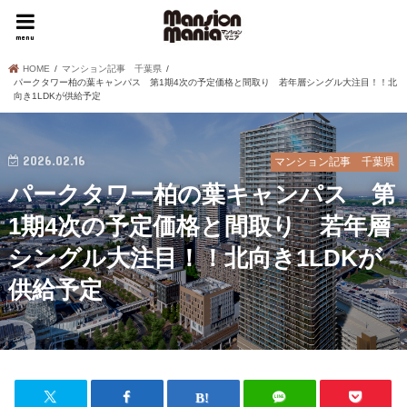
menu
HOME
マンション記事 千葉県
パークタワー柏の葉キャンパス 第1期4次の予定価格と間取り 若年層シングル大注目！！北
向き1LDKが供給予定
2026.02.16
マンション記事 千葉県
パークタワー柏の葉キャンパス 第
1期4次の予定価格と間取り 若年層
シングル大注目！！北向き1LDKが
供給予定