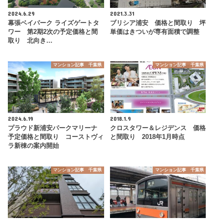
2024.6.29
2021.3.31
幕張ベイパーク ライズゲートタ
ブリシア浦安 価格と間取り 坪
ワー 第2期2次の予定価格と間
単価はきついが専有面積で調整
取り 北向き…
マンション記事 千葉県
マンション記事 千葉県
2024.6.19
2018.1.9
プラウド新浦安パークマリーナ
クロスタワー＆レジデンス 価格
予定価格と間取り コーストヴィ
と間取り 2018年1月時点
ラ新棟の案内開始
マンション記事 千葉県
マンション記事 千葉県