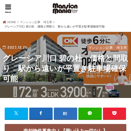
menu
HOME
マンション記事 埼玉県
グレーシア川口 碧の杜 価格と間取り 駅から遠いが平置き駐車場確保可能
2023.12.26
マンション記事 埼玉県
グレーシア川口 碧の杜 価格と間取
り 駅から遠いが平置き駐車場確保
可能
売却物件募集中！【囲い込み一切なし】