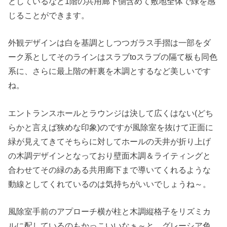
としているなど1階の共用廊下側含めて敷地全体で緑を感
じることができます。
外観デザインは白を基調としつつガラス手摺は一部をダ
ーク系としてそのラインはスラブtoスラブの隔て板も同色
系に、さらに最上階の軒裏を木調とするなど美しいです
ね。
エントランスホールとラウンジは決して広くはない(どち
らかと言えば狭めな印象)のですが風除室を抜けて正面に
緑が見えてきてそちらに対してホールの天井が折り上げ
の木調デザインとなっており壁面木調＆ライティングと
合わせてその緑のある共用廊下まで導いてくれるような
動線としてくれているのは気持ちがいいでしょうね～。
風除室手前のアプローチ横が柱と木調縦格子をリズミカ
ルに配しているのもかっこいいなぁ～と。グレーシア色