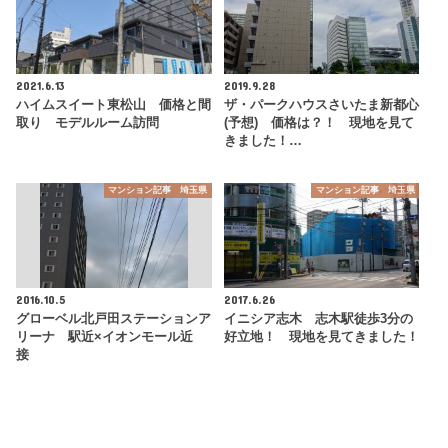
2021.6.13
2019.9.28
ハイムスイート東松山 価格と間
ザ・パークハウスさいたま新都心
取り モデルルーム訪問
(予想) 価格は？！ 現地を見て
きました！…
マンション記事 埼玉県
マンション記事 埼玉県
2016.10.5
2017.6.26
グローベル北戸田ステーションア
イニシア志木 志木駅徒歩3分の
リーナ 駅近×イオンモール近
好立地！ 現地を見てきました！
接