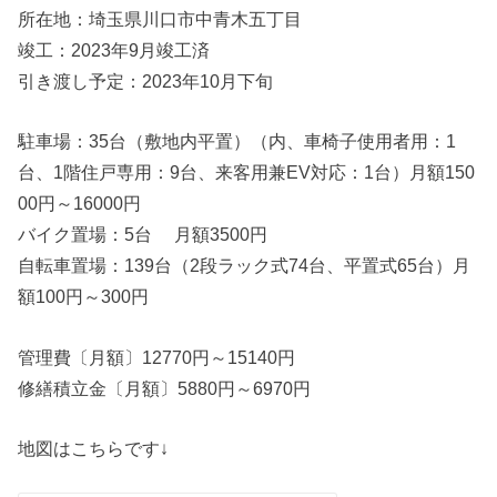
所在地：埼玉県川口市中青木五丁目
竣工：2023年9月竣工済
引き渡し予定：2023年10月下旬
駐車場：35台（敷地内平置）（内、車椅子使用者用：1
台、1階住戸専用：9台、来客用兼EV対応：1台）月額150
00円～16000円
バイク置場：5台 月額3500円
自転車置場：139台（2段ラック式74台、平置式65台）月
額100円～300円
管理費〔月額〕12770円～15140円
修繕積立金〔月額〕5880円～6970円
地図はこちらです↓