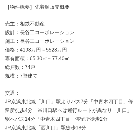
［物件概要］先着順販売概要
売主：相鉄不動産
設計：長谷工コーポレーション
施工：長谷工コーポレーション
価格：4198万円～5528万円
専有面積：65.30㎡～77.40㎡
総戸数：74戸
規模：7階建て
交通：
JR京浜東北線「川口」駅よりバス7分「中青木四丁目」停
留所徒歩4分 ※川口駅へは運行ルートが異なり「川口」
駅へバス14分「中青木四丁目」停留所徒歩2分
JR京浜東北線「西川口」駅徒歩18分