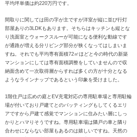
平均坪単価は約220万円です。
間取りに関しては田の字が主ですが洋室が縦に並び行灯
部屋ありの3LDKもあります。そちらはキッチンも縦とな
り洗面室とウォークスルーが可能になる便利な動線です
が通路が増える分リビング部分が狭くなってはしまいま
すね。それでも平均専有面積72㎡ほどと今の時代の新築
マンションにしては専有面積調整をしていませんので収
納面含めて一次取得層からすれば多くの方が十分となる
ようなラインナップであるという印象を受けました。
1階住戸は広めの庭とEV充電対応の専用駐車場と専用駐輪
場が付いており戸建てとのバッティングもしてくるエリ
アですから戸建て感覚でマンションに住みたい層にしっ
かりとハマりそうですね。専用駐車場は隣戸の車と隣り
合わせにならない部屋もあるのは嬉しいですね。天然の