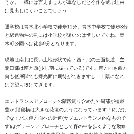
うか。一概には言えませんが車なしだと今作を選ぶ理由
は見出しにくいことでしょう…
通学校は青木北小学校で徒歩11分、青木中学校で徒歩8分
と駅遠物件の割には小学校が遠いのは惜しいですね。青
木町公園へは徒歩9分となります。
現地は南北に長い土地形状で南・西・北の三面接道、主
開口部は南と西(少し南に振っている)です。南方向も西方
向も低層階でも採光面に期待ができますし、上階になれ
ば眺望も抜けてきます。
エントランスアプローチの階段周り含めた外周部が植栽
豊か(階段横は大きな花壇のようになっています！)なだけ
でなくバス停方面への近道(サブエントランス的なもので
す)はグリーンアプローチとして森の中を歩くような動線