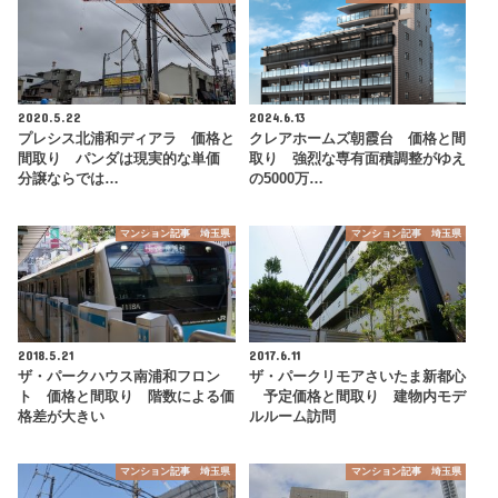
2020.5.22
2024.6.13
プレシス北浦和ディアラ 価格と
クレアホームズ朝霞台 価格と間
間取り パンダは現実的な単価
取り 強烈な専有面積調整がゆえ
分譲ならでは…
の5000万…
マンション記事 埼玉県
マンション記事 埼玉県
2018.5.21
2017.6.11
ザ・パークハウス南浦和フロン
ザ・パークリモアさいたま新都心
ト 価格と間取り 階数による価
予定価格と間取り 建物内モデ
格差が大きい
ルルーム訪問
マンション記事 埼玉県
マンション記事 埼玉県