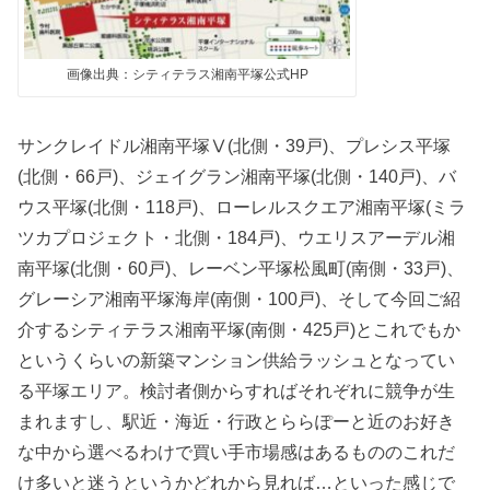
画像出典：シティテラス湘南平塚公式HP
サンクレイドル湘南平塚Ⅴ(北側・39戸)、プレシス平塚
(北側・66戸)、ジェイグラン湘南平塚(北側・140戸)、バ
ウス平塚(北側・118戸)、ローレルスクエア湘南平塚(ミラ
ツカプロジェクト・北側・184戸)、ウエリスアーデル湘
南平塚(北側・60戸)、レーベン平塚松風町(南側・33戸)、
グレーシア湘南平塚海岸(南側・100戸)、そして今回ご紹
介するシティテラス湘南平塚(南側・425戸)とこれでもか
というくらいの新築マンション供給ラッシュとなってい
る平塚エリア。検討者側からすればそれぞれに競争が生
まれますし、駅近・海近・行政とららぽーと近のお好き
な中から選べるわけで買い手市場感はあるもののこれだ
け多いと迷うというかどれから見れば…といった感じで