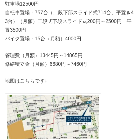
駐車場12500円
自転車置場：757台（二段下部スライド式714台、平置き4
3台）（月額）二段式下段スライド式200円～2500円 平
置3500円
バイク置場：15台（月額）4000円
管理費（月額）13445円～14865円
修繕積立金（月額）6680円～7460円
地図はこちらです↓