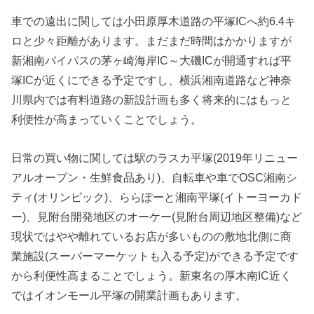
車での遠出に関しては小田原厚木道路の平塚ICへ約6.4キ
ロと少々距離があります。まだまだ時間はかかりますが
新湘南バイパスの茅ヶ崎海岸IC～大磯ICが開通すれば平
塚ICが近くにできる予定ですし、横浜湘南道路など神奈
川県内では有料道路の新設計画も多く将来的にはもっと
利便性が高まっていくことでしょう。
日常の買い物に関しては駅のラスカ平塚(2019年リニュー
アルオープン・生鮮食品あり)、自転車や車でOSC湘南シ
ティ(オリンピック)、ららぽーと湘南平塚(イトーヨーカド
ー)、見附台開発地区のオーケー(見附台周辺地区整備)など
現状ではやや離れているお店が多いものの敷地北側に商
業施設(スーパーマーケットも入る予定)ができる予定です
から利便性高まることでしょう。新東名の厚木南IC近く
ではイオンモール平塚の開業計画もあります。