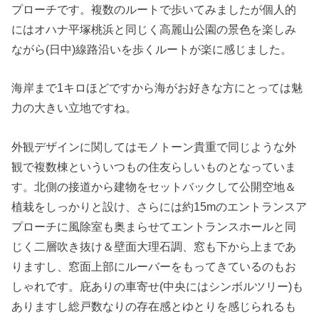
プローチです。複数のルートで歩いてみましたが個人的
にはオハナ平塚桃浜と同じく高麗山公園の景色を楽しみ
ながら(日中)線路沿いを歩くルートが楽に感じました。
海岸まで1キロほどですから海がお好きな方にとっては魅
力の大きい立地ですね。
外観デザインに関してはモノトーン貴重で同じような外
観で複数棟といういつもの住友らしいものとなっていま
す。北側の接道から建物をセットバックして公開空地＆
植栽をしっかりと設け、さらには約15mのエントランスア
プローチに風除室も奥まらせてエントランスホールと同
じく二層吹き抜け＆壁面大理石調、窓も下から上まであ
りますし、窓面上部にルーバーをもってきているのもお
しゃれです。庇ありの車寄せ(中央にはシンボルツリー)も
ありますし総戸数なりの存在感とゆとりを感じられるも