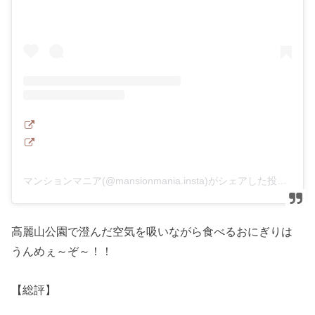
マンションマニア(@mansionmania.insta)がシェアした投稿
高麗山公園で澄んだ空気を吸いながら食べるおにぎりは
うんめぇ～ぞ～！！
【総評】