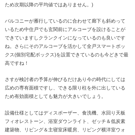
ため次期以降の平均値ではありません。)
バルコニーが雁行しているのに合わせて廊下も斜めって
いるため中住戸でも玄関前にアルコーブを設けることが
できていますしクランクインになっているのも良いです
ね。さらにそのアルコーブを活かして全戸スマートボッ
クス(個別宅配ボックス)を設置できているのも今どきで最
高ですね！
さすが検討者の予算が伸びるだけあり今の時代にしては
広めの専有面積ですし、できる限り柱を外に出している
ため有効面積としても魅力が大きいでしょう。
設備仕様としてはディスポーザー、食洗機、水回り天板
フィオレストーン、浴室ダウンライト、ゼッチ＆低炭素
建築物、リビング＆主寝室床暖房、リビング横洋室ウォ