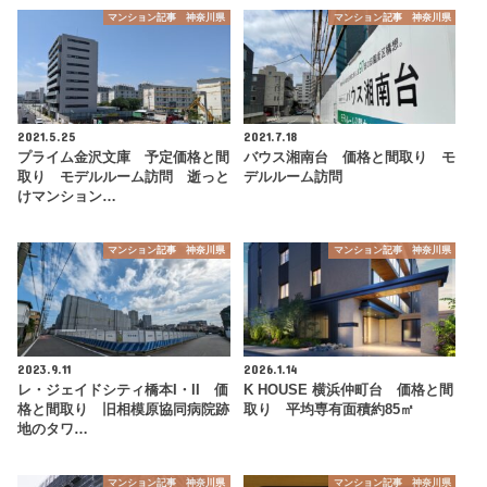
マンション記事 神奈川県
マンション記事 神奈川県
2021.5.25
2021.7.18
プライム金沢文庫 予定価格と間
バウス湘南台 価格と間取り モ
取り モデルルーム訪問 逝っと
デルルーム訪問
けマンション…
マンション記事 神奈川県
マンション記事 神奈川県
2023.9.11
2026.1.14
レ・ジェイドシティ橋本I・II 価
K HOUSE 横浜仲町台 価格と間
格と間取り 旧相模原協同病院跡
取り 平均専有面積約85㎡
地のタワ…
マンション記事 神奈川県
マンション記事 神奈川県