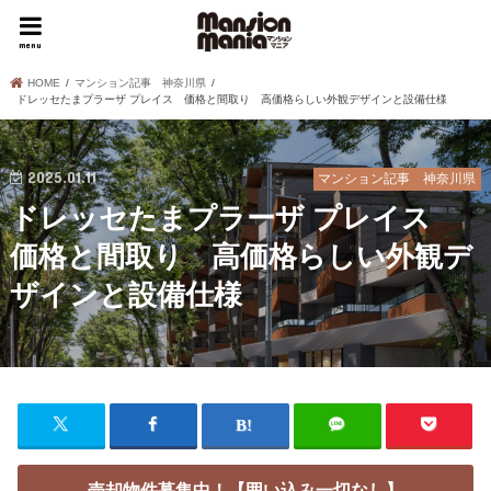
menu
HOME
マンション記事 神奈川県
ドレッセたまプラーザ プレイス 価格と間取り 高価格らしい外観デザインと設備仕様
2025.01.11
マンション記事 神奈川県
ドレッセたまプラーザ プレイス
価格と間取り 高価格らしい外観デ
ザインと設備仕様
売却物件募集中！【囲い込み一切なし】