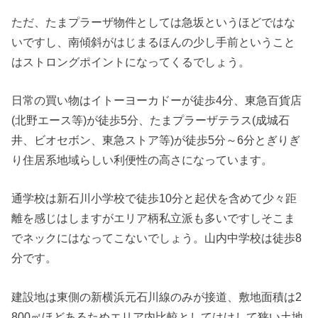
ただ、たまプラーザ物件としては急坂というほどではな
いですし、南傾斜がはじまるほんの少し手前ということ
はストロングポイントになってくるでしょう。
日常の買い物はイトーヨーカドーが徒歩4分、東急百貨店
(北野エース等)が徒歩5分、たまプラーザテラス(成城石
井、ビオセボン、東急ストア等)が徒歩5分～6分とぎりぎ
り住居系地域らしい利便性の高さになっています。
通学校は新石川小学校で徒歩10分と起伏を含めて少々距
離を感じはしますがエリア柄私立派も多いですしそこま
でネックにはなってこないでしょう。山内中学校は徒歩8
分です。
建設地は東側の新横浜元石川線のみが接道、敷地面積は2
800㎡ほどあるためエリア内比較としてはけして狭い土地