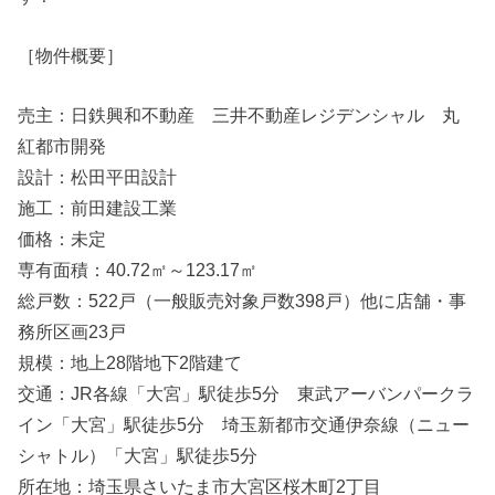
［物件概要］
売主：日鉄興和不動産 三井不動産レジデンシャル 丸
紅都市開発
設計：松田平田設計
施工：前田建設工業
価格：未定
専有面積：40.72㎡～123.17㎡
総戸数：522戸（一般販売対象戸数398戸）他に店舗・事
務所区画23戸
規模：地上28階地下2階建て
交通：JR各線「大宮」駅徒歩5分 東武アーバンパークラ
イン「大宮」駅徒歩5分 埼玉新都市交通伊奈線（ニュー
シャトル）「大宮」駅徒歩5分
所在地：埼玉県さいたま市大宮区桜木町2丁目