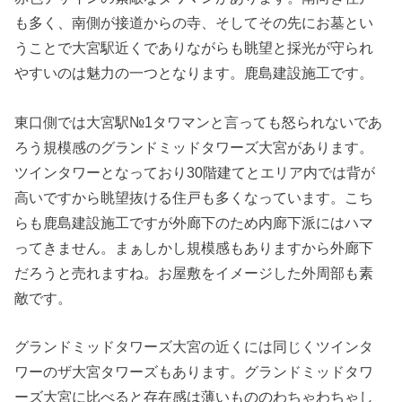
も多く、南側が接道からの寺、そしてその先にお墓とい
うことで大宮駅近くでありながらも眺望と採光が守られ
やすいのは魅力の一つとなります。鹿島建設施工です。
東口側では大宮駅№1タワマンと言っても怒られないであ
ろう規模感のグランドミッドタワーズ大宮があります。
ツインタワーとなっており30階建てとエリア内では背が
高いですから眺望抜ける住戸も多くなっています。こち
らも鹿島建設施工ですが外廊下のため内廊下派にはハマ
ってきません。まぁしかし規模感もありますから外廊下
だろうと売れますね。お屋敷をイメージした外周部も素
敵です。
グランドミッドタワーズ大宮の近くには同じくツインタ
ワーのザ大宮タワーズもあります。グランドミッドタワ
ーズ大宮に比べると存在感は薄いもののわちゃわちゃし