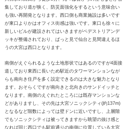
集しており道が狭く、防災面強化をするという意味合い
も強い再開発となります。西口側も商業施設は多いです
が東口よりかはオフィス街感は強いです。東口も徐々に
新しいビルが建設されてはいきますがペデストリアンデ
ッキが整備されており、ぱっと見で仙台と見間違えるほ
うの大宮は西口となります。
南側がえぐられるような土地形状ではあるのですが4面接
道しており東西に長いため駅近のタワーマンションなが
らも南向き住戸を多く設定できるのは大きな魅力となり
ます。おそらくですが南向きと北向きのサンドイッチと
なります。南側のえぐれたところには既存マンションな
どがありますし、その先は大宮ソニックシティ(約137m)
となるなど階数によっては壁ドンに近いですし、上層階
でもソニックシティは被ってきますから眺望の抜け感と
なれば同じ西口でも駅前通りの南側に位置している大宮