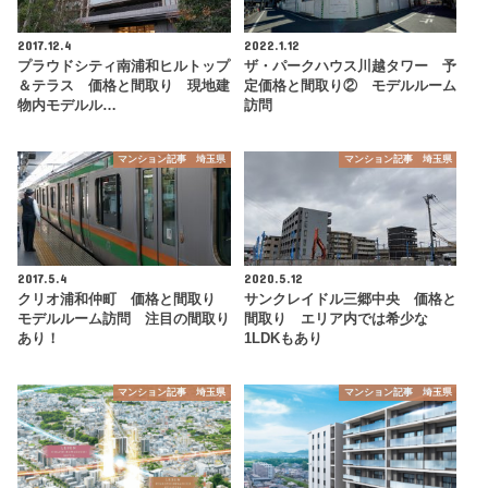
2017.12.4
2022.1.12
プラウドシティ南浦和ヒルトップ
ザ・パークハウス川越タワー 予
＆テラス 価格と間取り 現地建
定価格と間取り② モデルルーム
物内モデルル…
訪問
マンション記事 埼玉県
マンション記事 埼玉県
2017.5.4
2020.5.12
クリオ浦和仲町 価格と間取り
サンクレイドル三郷中央 価格と
モデルルーム訪問 注目の間取り
間取り エリア内では希少な
あり！
1LDKもあり
マンション記事 埼玉県
マンション記事 埼玉県