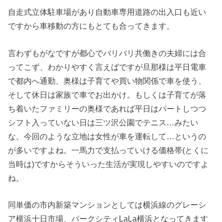
自走式立体駐車場があり自動車専用道路の出入口も近い
ですから車移動の方にもとても合ってきます。
言わずもがなですが都心でバリバリ共働きの夫婦には合
ってこず、わかりやすく言えばですが旦那様は平日電車
で都内へ通勤、奥様は子育てや買い物関係で車を使う、
そして休日は家族で車でお出かけ。もしくは子育てが落
ち着いたファミリーの奥様であれば平日はパートしつつ
シフト入っていない日は三ツ沢公園でテニス…みたい
な。今回のような立地は女性が車を運転して…というの
が多いですよね。一馬力で支払っていける価格帯(とくに
当時は)ですからそういった生活が実現しやすいのですよ
ね。
同単価の市内新築マンションとしては横浜線のグレーシ
ア横浜十日市場、パークシティLaLa横浜となってきます