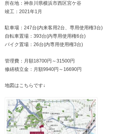
所在地：神奈川県横浜市西区宮ケ谷
竣工：2021年1月
駐車場：247台(内来客用2台、専用使用権3台)
自転車置場：393台(内専用使用権6台)
バイク置場：26台(内専用使用権3台)
管理費：月額18700円～31500円
修繕積立金：月額9940円～16690円
地図はこちらです↓