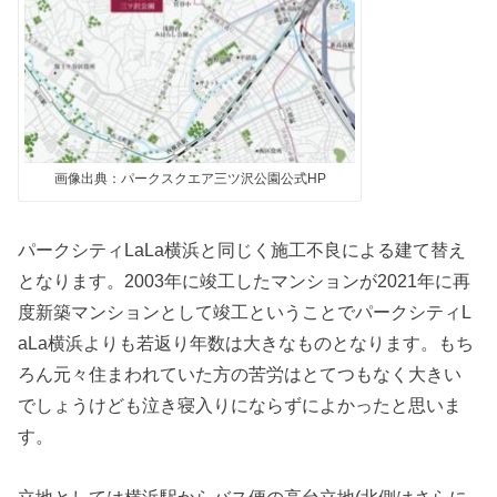
画像出典：パークスクエア三ツ沢公園公式HP
パークシティLaLa横浜と同じく施工不良による建て替え
となります。2003年に竣工したマンションが2021年に再
度新築マンションとして竣工ということでパークシティL
aLa横浜よりも若返り年数は大きなものとなります。もち
ろん元々住まわれていた方の苦労はとてつもなく大きい
でしょうけども泣き寝入りにならずによかったと思いま
す。
立地としては横浜駅からバス便の高台立地(北側はさらに