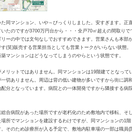
た同マンション、いや～びっくりしました。安すぎます。正直4
いたのですが3700万円台から・・・全戸70㎡超えの間取り
ゴリーの中では文句なしでおすすめできます。営業さんも本部
す(笑)販売する営業担当としても営業トークがいらない状態
新築マンションはどうなってしまうのやらという状態です。
がメリットではありません。同マンションは19階建てとなって
が一切ありません。周辺は背の低い建物が多いですから街に調
地配分となっています。病院との一体開発ですから隣接する病
。
業総合病院があった場所ですが老朽化のため敷地内で移転、そ
た場所でマンションを建設するわけですが、同マンションの1階
。そのため診療所が入る予定で、敷地内駐車場の一部は職員(