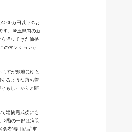
000万円以下のお
でです。埼玉県内の新
から降りてきた価格
。このマンションが
いますが敷地にゆと
和するような落ち着
院ともしっかりと距
して建物完成後にも
、2階の一部は病院
関係者)専用の駐車