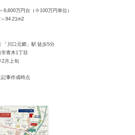
～6,600万円台（※100万円単位）
～94.21m2
 「川口元郷」駅 徒歩5分
市青木1丁目
年2月上旬
は記事作成時点