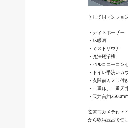
そして同マンショ
・ディスポーザー
・床暖房
・ミストサウナ
・魔法瓶浴槽
・バルコニーコン
・トイレ手洗いカ
・玄関前カメラ付
・二重床、二重天
・天井高約2500m
玄関前カメラ付き
から収納豊富で使