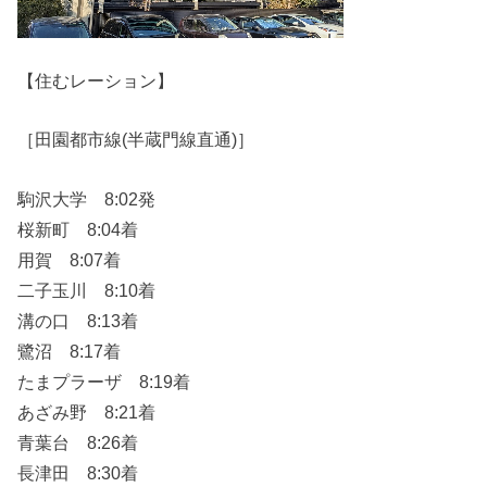
【住むレーション】
［田園都市線(半蔵門線直通)］
駒沢大学 8:02発
桜新町 8:04着
用賀 8:07着
二子玉川 8:10着
溝の口 8:13着
鷺沼 8:17着
たまプラーザ 8:19着
あざみ野 8:21着
青葉台 8:26着
長津田 8:30着