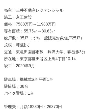
売主：三井不動産レジデンシャル
施工：京王建設
価格：7588万円～11988万円
専有面積：55.75㎡～80.63㎡
総戸数：35戸（うち一般販売対象住戸25戸）
規模：6階建て
交通：東急田園都市線「駒沢大学」駅徒歩3分
所在地：東京都世田谷区上馬4丁目10-14
竣工：2020年9月
駐車場：機械式6台 平面1台
駐輪場：38台
バイク置場：1台
管理費：月額18230円～26370円