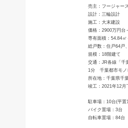
売主：フージャー
設計：三輪設計
施工：大末建設
価格：2900万円台
専有面積：54.84㎡～
総戸数：住戸64戸
規模：18階建て
交通：JR各線「千
1分 千葉都市モノ
所在地：千葉県千
竣工：2021年12
駐車場：10台(平置
バイク置場：3台
自転車置場：84台