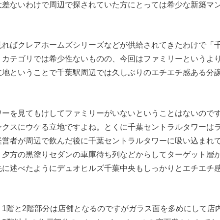
大差ないわけで周辺で探されていた方にとっては希少な新築マ
見ればクレアホームズシリーズなどが供給されてきたわけで「
うカテゴリでは希少性ないものの、今回はファミリーというよ
立地ということで千葉駅周辺では久しぶりのエチエチ感ある分
ワーを見てもけしてファミリーがいないということはないので
ンクスにウケる立地ですよね。とくに千葉セントラルタワーは
経営者が周辺で飲んだ後に千葉セントラルタワーに吸い込まれ
、夕方の黒塗りセダンの車庫待ち列などからしてターゲット層
先に述べたようにデュオヒルズ千葉中央もしっかりとエチエチ
。1階と2階部分は店舗となるのですがガラス面を多めにして店