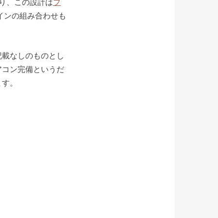
り、この設計は
プ
インの組み合わせも
記載なしのものとし
アコン完備というだ
ます。