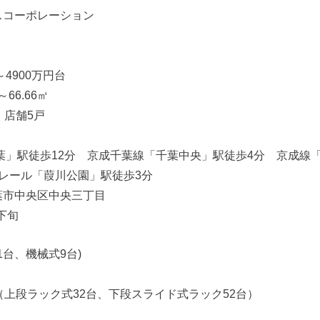
スコーポレーション
～4900万円台
66.66㎡
、店舗5戸
葉」駅徒歩12分 京成千葉線「千葉中央」駅徒歩4分 京成線
レール「葭川公園」駅徒歩3分
葉市中央区中央三丁目
月下旬
1台、機械式9台)
（上段ラック式32台、下段スライド式ラック52台）