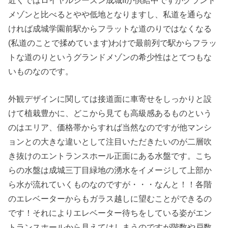
メゾンと比べるとやや低地となりますし、私道を通らな
ければ成城学園前駅からフラットな道のりではなくなる
(私道のことで揉めています)わけで最前列で駅からフラッ
トな道のりというグランドメゾンの希少性はとてつもな
いものなのです。
外観デザインに関しては接道面に車寄せをしっかりと設
けて植栽豊かに、どこから見ても高級感あるものという
のはエリア、価格帯からすれば当然なのですが他マンシ
ョンとの大きな違いとして注目いただきたいのが二層吹
き抜けのエントランスホール正面にある水盤です。こち
らの水盤は成城三丁目緑地の湧水をイメージして上部か
ら水が流れていくものなのですが・・・なんと！！各階
のエレベーターからもガラス越しに望むことができるの
です！それによりエレベーター待ちをしている姿がエン
トランスホールから見えてはしまうのですが階数や戸数