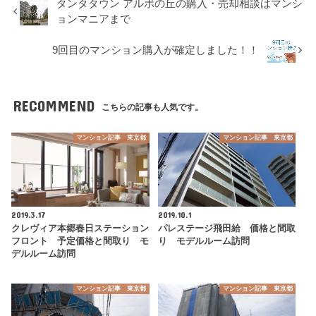
タンタタウン アルボの丘の購入・売却相談はマンシ
ョンマニアまで
9回目のマンション購入が確定しました！！
RECOMMEND
こちらの記事も人気です。
マンション記事 東京都
マンション記事 東京都
2019.3.17
2019.10.1
クレヴィア本郷春日ステーション
パレステージ飛田給 価格と間取
フロント 予定価格と間取り モ
り モデルルーム訪問
デルルーム訪問
マンション記事 東京都
マンション記事 東京都