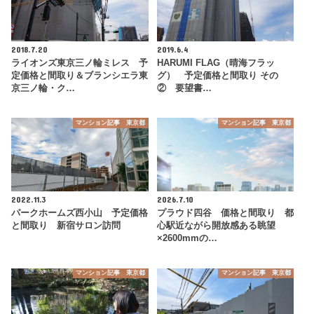
2018.7.20
2019.6.4
ライオンズ東京三ノ輪ミレス 予
HARUMI FLAG（晴海フラッ
定価格と間取り＆ブランシエラ東
グ） 予定価格と間取り その
京三ノ輪・ク…
② 要望書…
マンション記事 東京都
マンション記事 東京都
2022.11.3
2026.7.10
パークホームズ西小山 予定価格
プラウド四谷 価格と間取り 都
と間取り 新宿サロン訪問
心駅近ながら開放感ある眺望
×2600mmの…
マンション記事 東京都
マンション記事 東京都