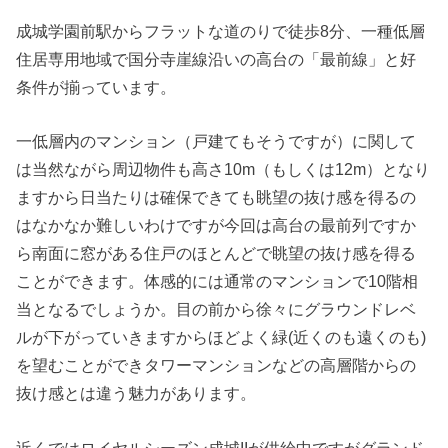
成城学園前駅からフラットな道のりで徒歩8分、一種低層
住居専用地域で国分寺崖線沿いの高台の「最前線」と好
条件が揃っています。
一低層内のマンション（戸建てもそうですが）に関して
は当然ながら周辺物件も高さ10m（もしくは12m）となり
ますから日当たりは確保できても眺望の抜け感を得るの
はなかなか難しいわけですが今回は高台の最前列ですか
ら南面に窓がある住戸のほとんどで眺望の抜け感を得る
ことができます。体感的には通常のマンションで10階相
当となるでしょうか。目の前から徐々にグラウンドレベ
ルが下がっていきますからほどよく緑(近くのも遠くのも)
を望むことができタワーマンションなどの高層階からの
抜け感とは違う魅力があります。
近くではロイヤルシーズン成城IIが供給中ですがグランド