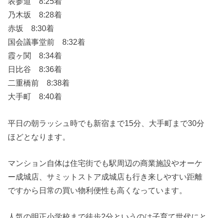
表参道 8:25着
乃木坂 8:28着
赤坂 8:30着
国会議事堂前 8:32着
霞ヶ関 8:34着
日比谷 8:36着
二重橋前 8:38着
大手町 8:40着
平日の朝ラッシュ時でも新宿まで15分、大手町まで30分
ほどとなります。
マンション自体は住宅街でも駅周辺の商業施設やオーケ
ー成城店、サミットストア成城店も行き来しやすい距離
ですから日常の買い物利便性も高くなっています。
人気の明正小学校まで徒歩2分というのは子育て世代にと