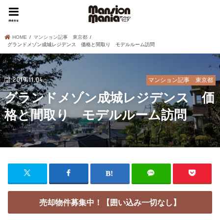
menu
HOME
マンション記事 東京都
グランドメゾン成城レジデンス 価格と間取り モデルルーム訪問
2019.11.04
マンション記事 東京都
グランドメゾン成城レジデンス 価
格と間取り モデルルーム訪問
売却物件募集中！【囲い込み一切なし】