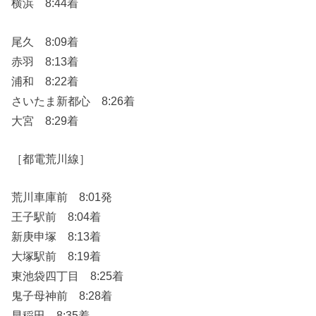
横浜 8:44着
尾久 8:09着
赤羽 8:13着
浦和 8:22着
さいたま新都心 8:26着
大宮 8:29着
［都電荒川線］
荒川車庫前 8:01発
王子駅前 8:04着
新庚申塚 8:13着
大塚駅前 8:19着
東池袋四丁目 8:25着
鬼子母神前 8:28着
早稲田 8:35着