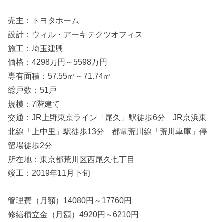
売主：トヨタホーム
設計：ウィル・アーキテクツオフィス
施工：埼玉建興
価格：4298万円～5598万円
専有面積：57.55㎡～71.74㎡
総戸数：51戸
規模：7階建て
交通：JR上野東京ライン「尾久」駅徒歩6分 JR京浜東
北線「上中里」駅徒歩13分 都電荒川線「荒川車庫」停
留場徒歩2分
所在地：東京都荒川区西尾久七丁目
竣工：2019年11月下旬
管理費（月額）14080円～17760円
修繕積立金（月額）4920円～6210円