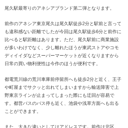
尾久駅最寄りのアネシアブランド第二弾となります。
前作のアネシア東京尾久は尾久駅徒歩2分と駅前と言って
も違和感ない距離でしたが今回は尾久駅徒歩6分と前作に
比べると駅距離はあります。ただ、尾久駅前に商業施設
が多いわけでなく、少し離れたほうが東武ストアやコモ
ディイイダなどスーパーマーケットが近くなりますから
日常の買い物利便性は今作のほうが便利です。
都電荒川線の荒川車庫前停留所へも徒歩2分と近く、王子
や町屋までサクッと出れてしまいますから輸送障害で上
野東京ラインが止まってしまった際にも迂回が容易で
す。都営バスのバス停も近く、池袋や浅草方面へも出る
ことができます。
また、大きな違いとしてはアドレスです。前作は北区、