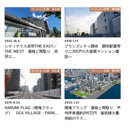
マンション記事 東京都
マンション記事 東京都
2023.10.6
2018.1.21
シティテラス赤羽THE EAST／
ブランズシティ調布 調布駅最寄
THE WEST 価格と間取り 赤
りに305戸の大規模マンション建
羽エ…
設へ
マンション記事 東京都
マンション記事 東京都
2019.11.25
2023.1.21
HARUMI FLAG（晴海フラッ
晴海フラッグ 価格と間取り 平
グ） SEA VILLAGE・PARK…
均坪単価約295万円 板状棟大量
供給のラス…