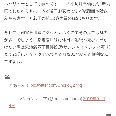
ルバリューとしては弱めです。Ⅰの平均坪単価は約265万
円でしたからⅡのほうが若干お安めですが駅距離や階数
差を考慮すると若干の値上げ(実質の)感はあります。
それでも都電荒川線にグッと近づくのでその点でも魅力
が多いでしょう。都電荒川線は休日に池袋へ遊びに出か
けたい際は東池袋四丁目停留所(サンシャインシティ寄り)
まで25分ほどでアクセスできたりなんだかんだ便利なん
ですよね。
とあらん！
pic.twitter.com/UhckoQ277q
— マンションマニア (@mansionmania)
2019年9月1
4日