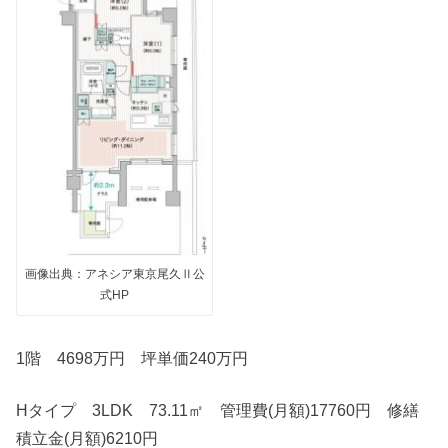
画像出典：アネシア東京尾久Ⅱ公
式HP
1階 4698万円 坪単価240万円
Hタイプ 3LDK 73.11㎡ 管理費(月額)17760円 修繕
積立金(月額)6210円