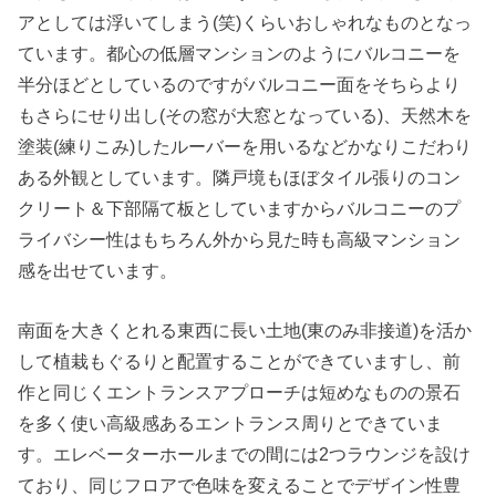
アとしては浮いてしまう(笑)くらいおしゃれなものとなっ
ています。都心の低層マンションのようにバルコニーを
半分ほどとしているのですがバルコニー面をそちらより
もさらにせり出し(その窓が大窓となっている)、天然木を
塗装(練りこみ)したルーバーを用いるなどかなりこだわり
ある外観としています。隣戸境もほぼタイル張りのコン
クリート＆下部隔て板としていますからバルコニーのプ
ライバシー性はもちろん外から見た時も高級マンション
感を出せています。
南面を大きくとれる東西に長い土地(東のみ非接道)を活か
して植栽もぐるりと配置することができていますし、前
作と同じくエントランスアプローチは短めなものの景石
を多く使い高級感あるエントランス周りとできていま
す。エレベーターホールまでの間には2つラウンジを設け
ており、同じフロアで色味を変えることでデザイン性豊