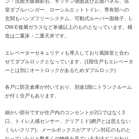
ン・洗面天板御影石、キッチン側面及び正面パネル、浴
室ダブルハンガー、ローシルエットトイレ、専有部への
玄関もハンズフリーシステム、可動式ルーバー面格子、L
OW-E複層ガラスなど単価以上のものとなっています。構
造は二重床・二重天井です。
エレベーターセキュリティも導入しており風除室と合わ
せてダブルロックとなっています。(1階住戸もエレベータ
ーとは別にオートロックがあるためダブルロック)
各戸に防災倉庫が付いており、別途1階にトランクルーム
が付く住戸もあります。
細かい部分ですが住戸内のコンセントが2口ではなく3
口、トイレ人感センサー、クリアミド(網戸とは思えない
くらいクリア)、メールボックスがアマゾン対応のものと
なっていたりと数多くの物件を見ている方ほどこだわり