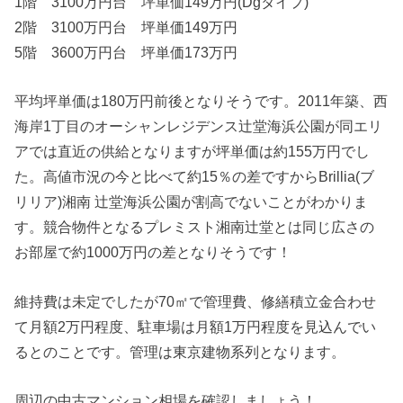
1階 3100万円台 坪単価149万円(Dgタイプ)
2階 3100万円台 坪単価149万円
5階 3600万円台 坪単価173万円
平均坪単価は180万円前後となりそうです。2011年築、西
海岸1丁目のオーシャンレジデンス辻堂海浜公園が同エリ
アでは直近の供給となりますが坪単価は約155万円でし
た。高値市況の今と比べて約15％の差ですからBrillia(ブ
リリア)湘南 辻堂海浜公園が割高でないことがわかりま
す。競合物件となるプレミスト湘南辻堂とは同じ広さの
お部屋で約1000万円の差となりそうです！
維持費は未定でしたが70㎡で管理費、修繕積立金合わせ
て月額2万円程度、駐車場は月額1万円程度を見込んでい
るとのことです。管理は東京建物系列となります。
周辺の中古マンション相場を確認しましょう！