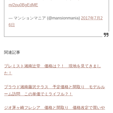
m/2pu0BgEdME
— マンションマニア (@mansionmania)
2017年7月2
6日
関連記事
プレミスト湘南辻堂 価格は？！ 現地を見てきまし
た！
プラウド湘南藤沢テラス 予定価格と間取り モデルル
ーム訪問 この単価でミライフル？！
ジオ茅ヶ崎フレシア 価格と間取り 価格改定で買いや