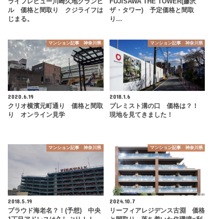
ライフレビュー川崎久地グランヒ
FUJISAWA THE TOWER(藤沢
ル 価格と間取り クジライフは
ザ・タワー) 予定価格と間取
じまる。
り…
マンション記事 神奈川県
マンション記事 神奈川県
2020.6.19
2018.1.6
クリオ横濱元町通り 価格と間取
プレミスト溝の口 価格は？！
り オンライン見学
現地を見てきました！
マンション記事 神奈川県
マンション記事 神奈川県
2018.5.19
2024.10.7
プラウド海老名？！(予想) 中央
リーフィアレジデンス古淵 価格