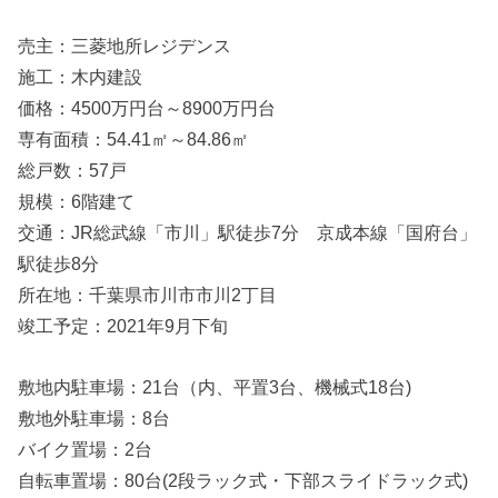
売主：三菱地所レジデンス
施工：木内建設
価格：4500万円台～8900万円台
専有面積：54.41㎡～84.86㎡
総戸数：57戸
規模：6階建て
交通：JR総武線「市川」駅徒歩7分 京成本線「国府台」
駅徒歩8分
所在地：千葉県市川市市川2丁目
竣工予定：2021年9月下旬
敷地内駐車場：21台（内、平置3台、機械式18台)
敷地外駐車場：8台
バイク置場：2台
自転車置場：80台(2段ラック式・下部スライドラック式)