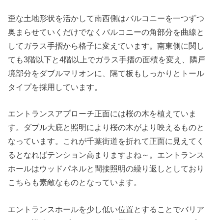
歪な土地形状を活かして南西側はバルコニーを一つずつ
奥まらせていくだけでなくバルコニーの角部分を曲線と
してガラス手摺から格子に変えています。南東側に関し
ても3階以下と4階以上でガラス手摺の面積を変え、隣戸
境部分をダブルマリオンに、隔て板もしっかりとトール
タイプを採用しています。
エントランスアプローチ正面には桜の木を植えていま
す。ダブル大庇と照明により桜の木がより映えるものと
なっています。これが千葉街道を折れて正面に見えてく
るとなればテンション高まりますよね～。エントランス
ホールはウッドパネルと間接照明の繰り返しとしており
こちらも素敵なものとなっています。
エントランスホールを少し低い位置とすることでバリア