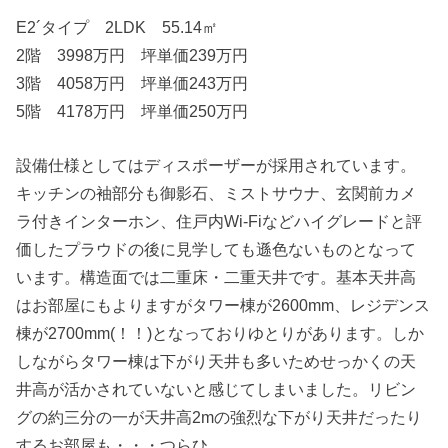
E2´タイプ 2LDK 55.14㎡
2階 3998万円 坪単価239万円
3階 4058万円 坪単価243万円
5階 4178万円 坪単価250万円
設備仕様としてはディスポーザーが採用されています。
キッチンの袖部分も御影石、ミストサウナ、玄関前カメ
ラ付きインターホン、住戸内Wi-Fiなどハイグレードと評
価したプラウドの後に見学しても遜色ないものとなって
います。構造面では二重床・二重天井です。基本天井高
はお部屋にもよりますがタワー棟が2600mm、レジデンス
棟が2700mm(！！)となっておりゆとりがあります。しか
しながらタワー棟は下がり天井も多いためせっかくの天
井高が活かされていないと感じてしまいました。リビン
グの約三分の一が天井高2mの強烈な下がり天井だったり
するお部屋も・・・つらひ。