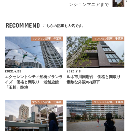
ンションマニアまで
RECOMMEND
こちらの記事も人気です。
マンション記事 千葉県
マンション記事 千葉県
2022.4.22
2023.7.8
エクセレントシティ船橋グランラ
ルネ市川国府台 価格と間取り
イズ 価格と間取り 老舗旅館
素敵な外観×内廊下
「玉川」跡地
マンション記事 千葉県
マンション記事 千葉県