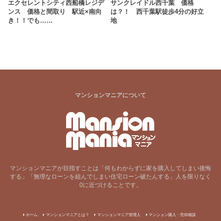
エクセレントシティ西船橋レジデ
サンクレイドル西千葉 価格
ンス 価格と間取り 駅近×南向
は？！ 西千葉駅徒歩4分の好立
き！！でも……
地
マンションマニアについて
マンションマニアが目指すことは「何もわからずに家を購入してしまい後悔
する」「無理なローンを組んでしまい住宅ローン破たんする」人を限りなく
0に近づけることです。
ホーム
マンションマニアとは？
マンションマニア管理人
マンション購入・売却相談