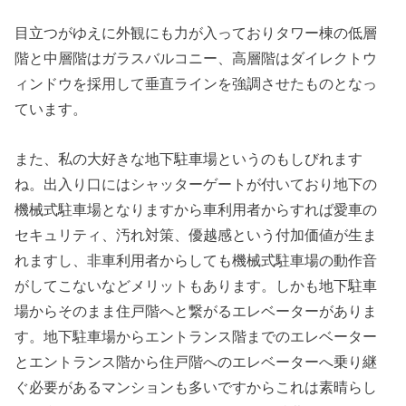
目立つがゆえに外観にも力が入っておりタワー棟の低層
階と中層階はガラスバルコニー、高層階はダイレクトウ
ィンドウを採用して垂直ラインを強調させたものとなっ
ています。
また、私の大好きな地下駐車場というのもしびれます
ね。出入り口にはシャッターゲートが付いており地下の
機械式駐車場となりますから車利用者からすれば愛車の
セキュリティ、汚れ対策、優越感という付加価値が生ま
れますし、非車利用者からしても機械式駐車場の動作音
がしてこないなどメリットもあります。しかも地下駐車
場からそのまま住戸階へと繋がるエレベーターがありま
す。地下駐車場からエントランス階までのエレベーター
とエントランス階から住戸階へのエレベーターへ乗り継
ぐ必要があるマンションも多いですからこれは素晴らし