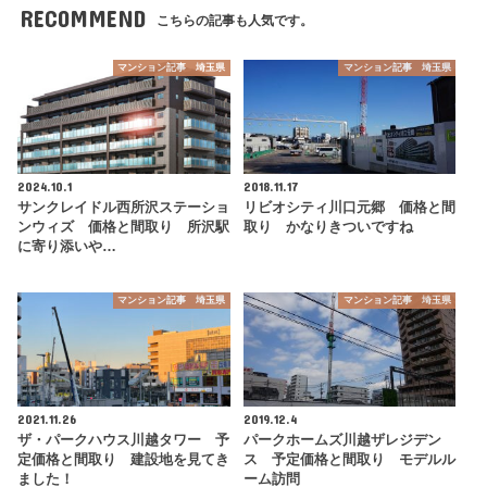
RECOMMEND
こちらの記事も人気です。
マンション記事 埼玉県
マンション記事 埼玉県
2024.10.1
2018.11.17
サンクレイドル西所沢ステーショ
リビオシティ川口元郷 価格と間
ンウィズ 価格と間取り 所沢駅
取り かなりきついですね
に寄り添いや…
マンション記事 埼玉県
マンション記事 埼玉県
2021.11.26
2019.12.4
ザ・パークハウス川越タワー 予
パークホームズ川越ザレジデン
定価格と間取り 建設地を見てき
ス 予定価格と間取り モデルル
ました！
ーム訪問