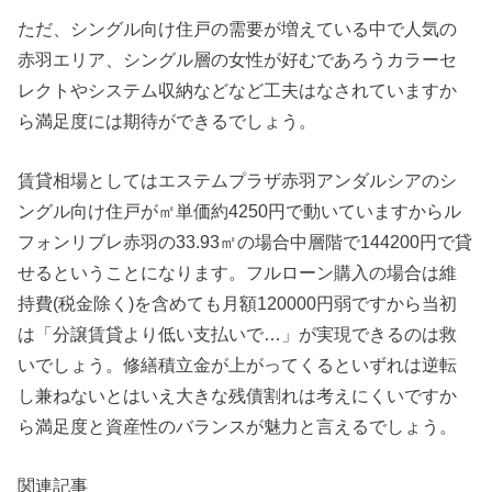
ただ、シングル向け住戸の需要が増えている中で人気の
赤羽エリア、シングル層の女性が好むであろうカラーセ
レクトやシステム収納などなど工夫はなされていますか
ら満足度には期待ができるでしょう。
賃貸相場としてはエステムプラザ赤羽アンダルシアのシ
ングル向け住戸が㎡単価約4250円で動いていますからル
フォンリブレ赤羽の33.93㎡の場合中層階で144200円で貸
せるということになります。フルローン購入の場合は維
持費(税金除く)を含めても月額120000円弱ですから当初
は「分譲賃貸より低い支払いで…」が実現できるのは救
いでしょう。修繕積立金が上がってくるといずれは逆転
し兼ねないとはいえ大きな残債割れは考えにくいですか
ら満足度と資産性のバランスが魅力と言えるでしょう。
関連記事