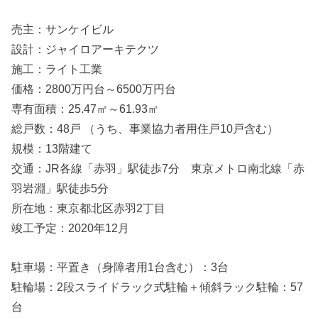
売主：サンケイビル
設計：ジャイロアーキテクツ
施工：ライト工業
価格：2800万円台～6500万円台
専有面積：25.47㎡～61.93㎡
総戸数：48戸 （うち、事業協力者用住戸10戸含む）
規模：13階建て
交通：JR各線「赤羽」駅徒歩7分 東京メトロ南北線「赤
羽岩淵」駅徒歩5分
所在地：東京都北区赤羽2丁目
竣工予定：2020年12月
駐車場：平置き（身障者用1台含む）：3台
駐輪場：2段スライドラック式駐輪＋傾斜ラック駐輪：57
台