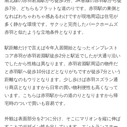
南北線の赤羽岩淵駅から徒歩5分、JR各線の赤羽駅から徒
歩7分、どちらもフラットな道のりです。赤羽駅の東側と
なればわちゃわちゃ感あるわけですが現地周辺は住宅が
多く静かな環境です。サクッと完売したパークホームズ
赤羽と似たような立地条件となります。
駅距離だけで言えば今年入居開始となったインプレスト
コア赤羽が赤羽岩淵駅徒歩2分と駅近でしたが大通り沿い
でしたから性格は異なります。赤羽岩淵駅周辺の物件だ
と赤羽駅へ徒歩10分ほどとなりがちですが徒歩7分という
距離なのもウリとなります。少し歩けば赤羽スズラン通
り商店となりますから日常の買い物利便性も高くなって
います。こちらは赤羽駅からの道のりとなりますから帰
宅時のついで買いも容易です。
外観は表面部分を2つに分け、そこにマリオンを縦に伸ば
すことでデザイン性を出しています。エントランスホー