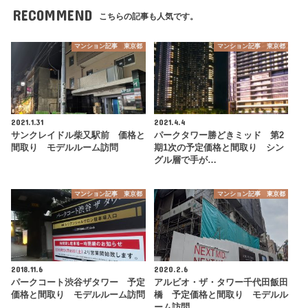
RECOMMEND
こちらの記事も人気です。
マンション記事 東京都
マンション記事 東京都
2021.1.31
2021.4.4
サンクレイドル柴又駅前 価格と
パークタワー勝どきミッド 第2
間取り モデルルーム訪問
期1次の予定価格と間取り シン
グル層で手が…
マンション記事 東京都
マンション記事 東京都
2018.11.6
2020.2.6
パークコート渋谷ザタワー 予定
アルビオ・ザ・タワー千代田飯田
価格と間取り モデルルーム訪問
橋 予定価格と間取り モデルル
ーム訪問