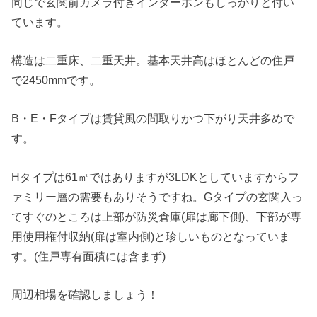
同じで玄関前カメラ付きインターホンもしっかりと付い
ています。
構造は二重床、二重天井。基本天井高はほとんどの住戸
で2450mmです。
B・E・Fタイプは賃貸風の間取りかつ下がり天井多めで
す。
Hタイプは61㎡ではありますが3LDKとしていますからフ
ァミリー層の需要もありそうですね。Gタイプの玄関入っ
てすぐのところは上部が防災倉庫(扉は廊下側)、下部が専
用使用権付収納(扉は室内側)と珍しいものとなっていま
す。(住戸専有面積には含まず)
周辺相場を確認しましょう！