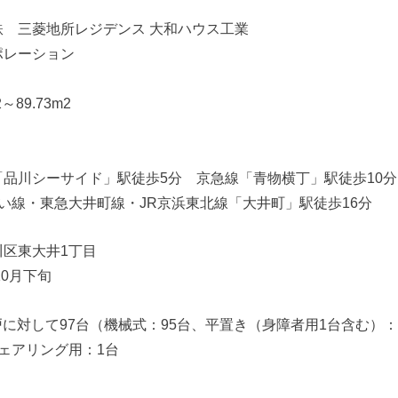
 三菱地所レジデンス 大和ハウス工業
ポレーション
～89.73m2
品川シーサイド」駅徒歩5分 京急線「青物横丁」駅徒歩10
い線・東急大井町線・JR京浜東北線「大井町」駅徒歩16分
川区東大井1丁目
10月下旬
5戸に対して97台（機械式：95台、平置き（身障者用1台含む）：
ェアリング用：1台