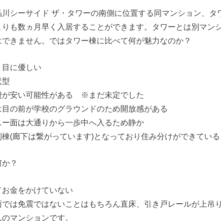
品川シーサイド ザ・タワーの南側に位置する同マンション、タ
よりも数ヵ月早く入居することができます。タワーとは別マン
はできません。ではタワー棟に比べて何が魅力なのか？
り目に優しい
状型
費が安い可能性がある ※まだ未定でした
は目の前が学校のグラウンドのため開放感がある
ニー面は大通りから一歩中へ入るため静か
棟(廊下は繋がっています)となっており住み分けができている
何か？
てお金をかけていない
面では免震ではないことはもちろん直床、引き戸レールが上吊
んのマンションです。