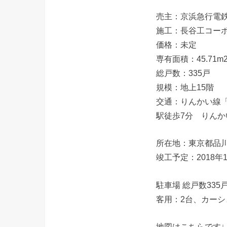
売主：京浜急行電鉄
施工：長谷工コー
価格：未定
専有面積：45.71m2
総戸数：335戸
規模：地上15階
交通：りんかい線「
駅徒歩7分 りんか
所在地：東京都品
竣工予定：2018年
駐車場 総戸数33
客用：2台、カーシ
地図はこちらです↓