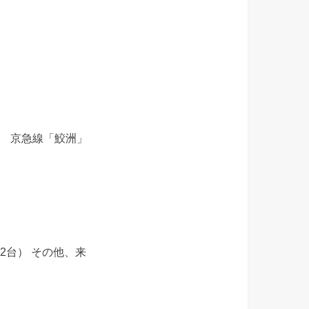
分 京急線「鮫洲」
2台） その他、来