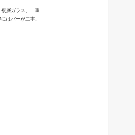
、複層ガラス、二重
扉にはバーが二本、