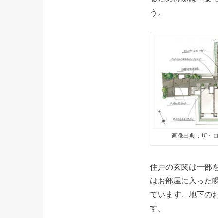
う。
画像出典：ザ・ロ
住戸の玄関は一部
はお部屋に入った
ています。地下の
す。