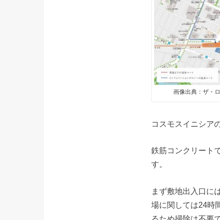
画像出典：ザ・ロ
コスモスイニシア
鉄筋コンクリート
す。
まず敷地出入口に
場に関しては24
るため掃除は不要