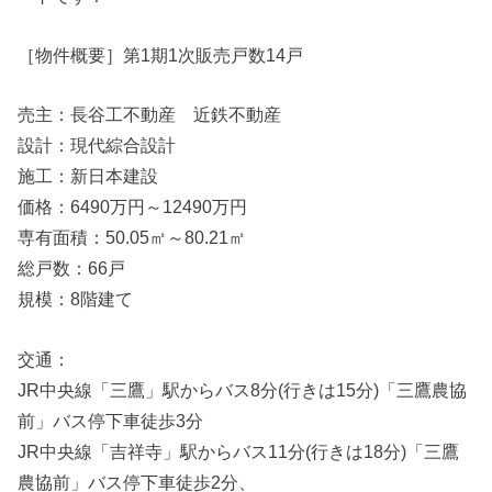
［物件概要］第1期1次販売戸数14戸
売主：長谷工不動産 近鉄不動産
設計：現代綜合設計
施工：新日本建設
価格：6490万円～12490万円
専有面積：50.05㎡～80.21㎡
総戸数：66戸
規模：8階建て
交通：
JR中央線「三鷹」駅からバス8分(行きは15分)「三鷹農協
前」バス停下車徒歩3分
JR中央線「吉祥寺」駅からバス11分(行きは18分)「三鷹
農協前」バス停下車徒歩2分、