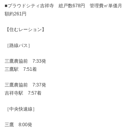
■プラウドシティ吉祥寺 総戸数678円 管理費㎡単価月
額約261円
【住むレーション】
［路線バス］
三鷹農協前 7:33発
三鷹駅 7:51着
三鷹農協前 7:37発
吉祥寺駅 7:57着
［中央快速線］
三鷹 8:00発