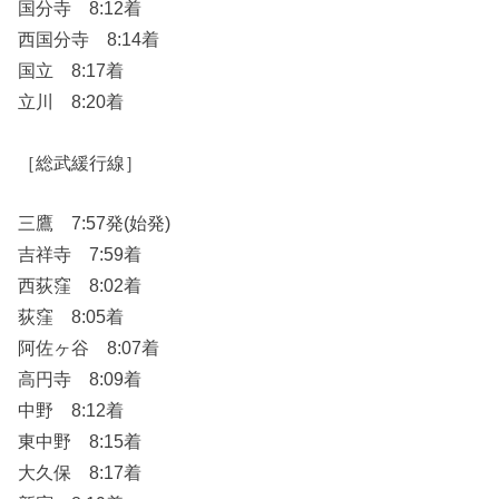
国分寺 8:12着
西国分寺 8:14着
国立 8:17着
立川 8:20着
［総武緩行線］
三鷹 7:57発(始発)
吉祥寺 7:59着
西荻窪 8:02着
荻窪 8:05着
阿佐ヶ谷 8:07着
高円寺 8:09着
中野 8:12着
東中野 8:15着
大久保 8:17着