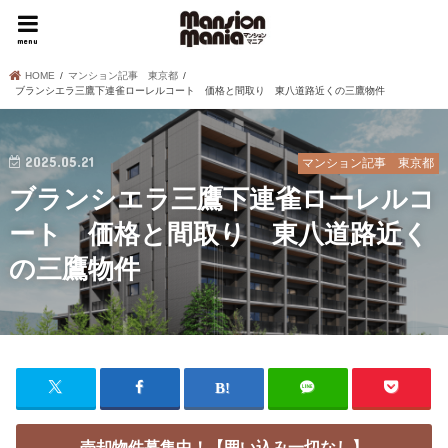
menu
HOME
マンション記事 東京都
ブランシエラ三鷹下連雀ローレルコート 価格と間取り 東八道路近くの三鷹物件
2025.05.21
マンション記事 東京都
ブランシエラ三鷹下連雀ローレルコ
ート 価格と間取り 東八道路近く
の三鷹物件
売却物件募集中！【囲い込み一切なし】