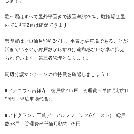
します。
駐車場はすべて屋外平置きで設置率約28％、駐輪場は屋
内で1世帯2台は確保できます。
管理費は㎡単価月額約244円、平置き駐車場であることが
活きているのか総戸数からすれば違和感ない水準に抑え
られています。第三者管理となります。
周辺分譲マンションの維持費を確認しましょう！
■アデニウム吉祥寺 総戸数216戸 管理費㎡単価月額約1
95円 ※駐車場代含む
■アドグランデ三鷹デュアルレジデンス(イースト) 総戸
数53戸 管理費㎡単価月額約175円