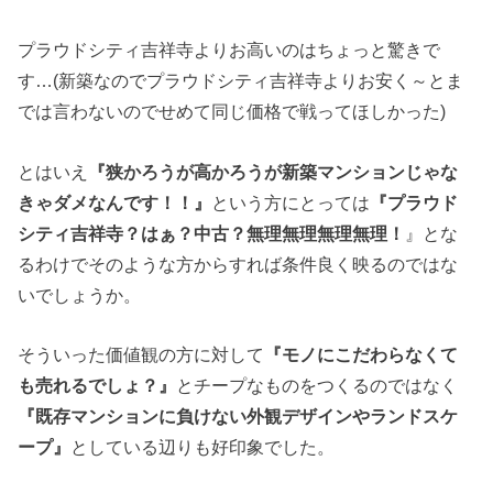
プラウドシティ吉祥寺よりお高いのはちょっと驚きで
す…(新築なのでプラウドシティ吉祥寺よりお安く～とま
では言わないのでせめて同じ価格で戦ってほしかった)
とはいえ
『狭かろうが高かろうが新築マンションじゃな
きゃダメなんです！！』
という方にとっては
『プラウド
シティ吉祥寺？はぁ？中古？無理無理無理無理！
』とな
るわけでそのような方からすれば条件良く映るのではな
いでしょうか。
そういった価値観の方に対して
『モノにこだわらなくて
も売れるでしょ？』
とチープなものをつくるのではなく
『既存マンションに負けない外観デザインやランドスケ
ープ』
としている辺りも好印象でした。