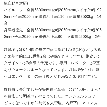
気自動車対応)
ハイルーフ 全長5300mm×全幅2050mm×タイヤ外幅192
0mm×全高2050mm×最低地上高110mm×重量2500kg 14
台
身障者優先 全長5300mm×全幅2050mm×タイヤ外幅205
0mm×全高2050mm×最低地上高90mm×重量2500kg 2台
駐輪場は3階と4階の屋内で設置率約175％(1Rなどもある
ため基本的には1世帯2台は確保できそうです)、別途レン
タサイクルが8台導入予定です。専用エレベーターが2基
ありウォークスルーとなっています。駐輪場から住戸階
へはエレベーターの乗り換えが容易なため便利ですね。
維持費は未定でしたが管理費㎡単価月額約400円ちょっと
を目指して調整中とのことでした。コンシェルジュサー
ビスはないですが24時間有人管理、内廊下(エアコンあ