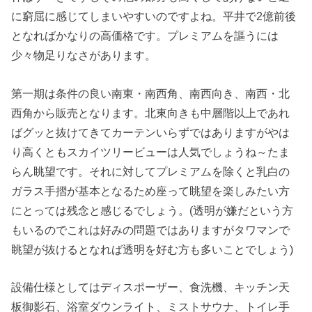
に窮屈に感じてしまいやすいのですよね。平井で2億前後
となればかなりの高価格です。プレミアムを謳うには
少々物足りなさがあります。
第一期は条件の良い南東・南西角、南西向き、南西・北
西角から販売となります。北東向きも中層階以上であれ
ばグッと抜けてきてカーテンいらずではありますがやは
り高くともスカイツリービューは人気でしょうね～たま
らん眺望です。それに対してプレミアムを除くと乳白の
ガラス手摺が基本となるため座って眺望を楽しみたい方
にとっては残念と感じるでしょう。(透明が嫌だという方
もいるのでこれは好みの問題ではありますがタワマンで
眺望が抜けるとなれば透明を好む方も多いことでしょう)
設備仕様としてはディスポーザー、食洗機、キッチン天
板御影石、浴室ダウンライト、ミストサウナ、トイレ手