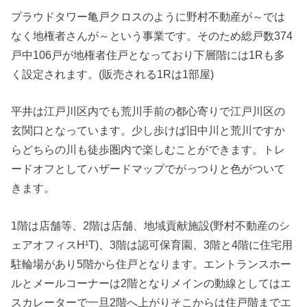
プラウドタワー亀戸クロスのように野村不動産が～では
なく地権者さんが～という事業です。そのため総戸数374
戸中106戸が地権者住戸となっており下層階には1Rも多
く設定されます。(販売される1Rは1部屋)
平井は江戸川区内でも荒川手前の都心寄りで江戸川区の
玄関口となっています。少し歩けば旧中川と荒川ですか
らどちらの川も徒歩圏内で楽しむことができます。トレ
ードオフとしてハザードマップでがっつりと色がついて
きます。
1階は店舗等、2階は店舗、地域貢献施設(野村不動産のシ
ェアオフィスH¹T)、3階は認可保育園、3階と4階に住宅用
駐輪場があり5階から住戸となります。エントランスホー
ルとメールコーナーは2階となりメインの動線としてはエ
スカレーターで一旦2階へ上がりそこからは住戸階までエ