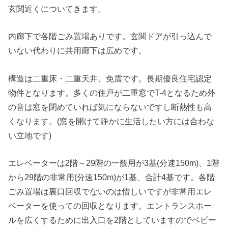
玄関近くについてきます。
内廊下で各階ごみ置場ありです。玄関ドアが引っ込んで
いない代わりに共用廊下は広めです。
構造は二重床・二重天井、免震です。長期優良住宅認定
物件となります。多くの住戸が二重窓でT-4となるため外
の音は窓を閉めていれば気にならないですし断熱性も高
くなります。(窓を開けて静かに生活したい方には合わな
い立地です)
エレベーターは2階～29階の一般用が3基(分速150m)、1階
から29階の非常用(分速150m)が1基、合計4基です。各階
ごみ置場は裏口回収でないのは惜しいですが非常用エレ
ベーターを使っての回収となります。エントランスホー
ルを広くするために出入口を2階としていますのでベビー