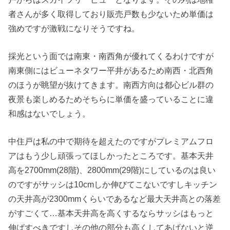
者さんが多く取得しており販売戸数も少ないため単価は
強めですが激戦になりそうですね。
採光という面では南東・南西角が優れてくるわけですが
南東側にはビューネタワー平井があるため南西・北西角
のほうが眺望が抜けてきます。南西方向は都心ビル群の
夜景も楽しめるためそちらに単価を盛っていることに違
和感はないでしょう。
中住戸は私の中で期待を超えたのですがプレミアムフロ
アはもう少し頑張ってほしかったところです。基本天井
高を2700mm(28階)、2800mm(29階)にしているのは良い
のですがサッシは10cmしか伸びてこないですしキッチン
の天井高が2300mmくらいであるなど最大天井高との落差
がすごくて…基本天井高を高くするならサッシはもっと
伸ばすべきですしその他の部分も高くしてあげないと逆