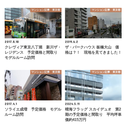
マンション記事 東京都
マンション記事 東京都
2017.8.18
2019.6.2
クレヴィア東京八丁堀 新川ザ・
ザ・パークハウス 板橋大山 価
レジデンス 予定価格と間取り
格は？！ 現地を見てきました！
モデルルーム訪問
マンション記事 東京都
マンション記事 東京都
2017.4.1
2024.5.11
ソライエ成増 予定価格 モデル
晴海フラッグ スカイデュオ 第2
ルーム訪問
期の予定価格と間取り 平均坪単
価約415万円