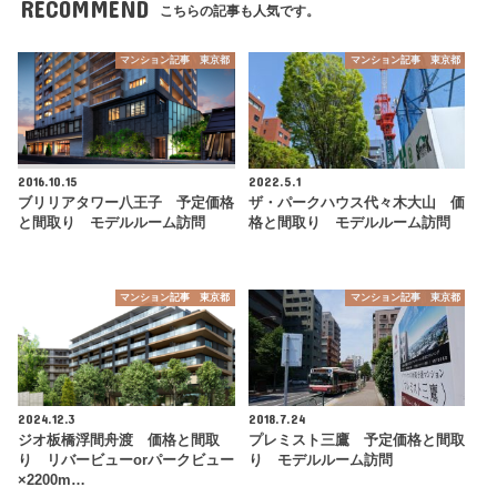
RECOMMEND
こちらの記事も人気です。
マンション記事 東京都
マンション記事 東京都
2016.10.15
2022.5.1
ブリリアタワー八王子 予定価格
ザ・パークハウス代々木大山 価
と間取り モデルルーム訪問
格と間取り モデルルーム訪問
マンション記事 東京都
マンション記事 東京都
2024.12.3
2018.7.24
ジオ板橋浮間舟渡 価格と間取
プレミスト三鷹 予定価格と間取
り リバービューorパークビュー
り モデルルーム訪問
×2200m…