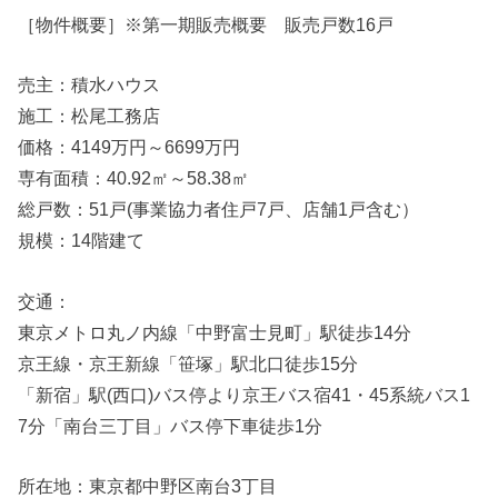
［物件概要］※第一期販売概要 販売戸数16戸
売主：積水ハウス
施工：松尾工務店
価格：4149万円～6699万円
専有面積：40.92㎡～58.38㎡
総戸数：51戸(事業協力者住戸7戸、店舗1戸含む）
規模：14階建て
交通：
東京メトロ丸ノ内線「中野富士見町」駅徒歩14分
京王線・京王新線「笹塚」駅北口徒歩15分
「新宿」駅(西口)バス停より京王バス宿41・45系統バス1
7分「南台三丁目」バス停下車徒歩1分
所在地：東京都中野区南台3丁目