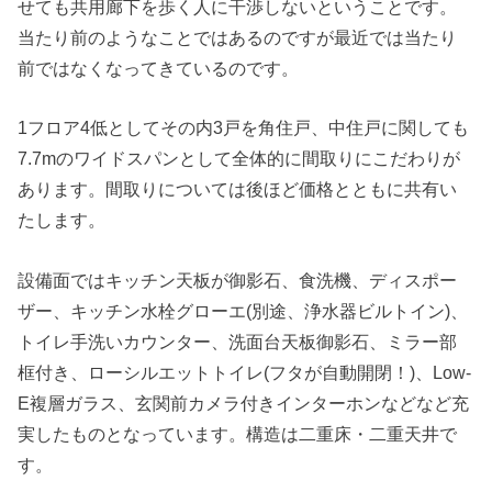
せても共用廊下を歩く人に干渉しないということです。
当たり前のようなことではあるのですが最近では当たり
前ではなくなってきているのです。
1フロア4低としてその内3戸を角住戸、中住戸に関しても
7.7mのワイドスパンとして全体的に間取りにこだわりが
あります。間取りについては後ほど価格とともに共有い
たします。
設備面ではキッチン天板が御影石、食洗機、ディスポー
ザー、キッチン水栓グローエ(別途、浄水器ビルトイン)、
トイレ手洗いカウンター、洗面台天板御影石、ミラー部
框付き、ローシルエットトイレ(フタが自動開閉！)、Low-
E複層ガラス、玄関前カメラ付きインターホンなどなど充
実したものとなっています。構造は二重床・二重天井で
す。