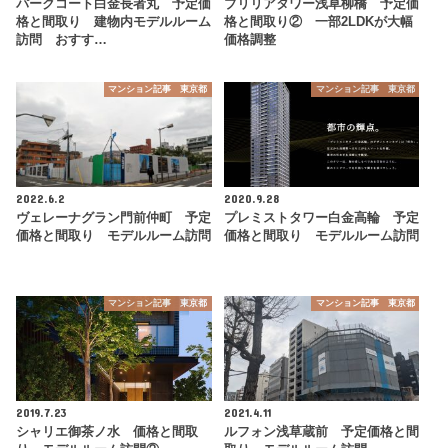
パークコート白金長者丸 予定価
ブリリアタワー浅草柳橋 予定価
格と間取り 建物内モデルルーム
格と間取り② 一部2LDKが大幅
訪問 おすす…
価格調整
マンション記事 東京都
マンション記事 東京都
2022.6.2
2020.9.28
ヴェレーナグラン門前仲町 予定
プレミストタワー白金高輪 予定
価格と間取り モデルルーム訪問
価格と間取り モデルルーム訪問
マンション記事 東京都
マンション記事 東京都
2019.7.23
2021.4.11
シャリエ御茶ノ水 価格と間取
ルフォン浅草蔵前 予定価格と間