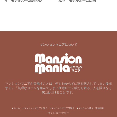
り モデルルーム訪問②
取り モデルルーム訪問
マンションマニアについて
マンションマニアが目指すことは「何もわからずに家を購入してしまい後悔
する」「無理なローンを組んでしまい住宅ローン破たんする」人を限りなく
0に近づけることです。
ホーム
マンションマニアとは？
マンションマニア管理人
マンション購入・売却相談
プライバシーポリシー