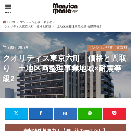
menu
HOME
マンション記事 東京都
クオリティス東京六町 価格と間取り 土地区画整理事業地域×耐震等級2
2024.08.29
マンション記事 東京都
クオリティス東京六町 価格と間取
り 土地区画整理事業地域×耐震等
級2
売却物件募集中！【囲い込み一切なし】