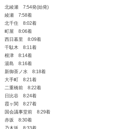
北綾瀬 7:54発(始発)
綾瀬 7:58着
北千住 8:02着
町屋 8:06着
西日暮里 8:09着
千駄木 8:11着
根津 8:14着
湯島 8:16着
新御茶ノ水 8:18着
大手町 8:21着
二重橋前 8:22着
日比谷 8:24着
霞ヶ関 8:27着
国会議事堂前 8:29着
赤坂 8:30着
乃木坂 8:33着