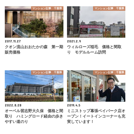
マンション記事 千葉県
マンション記事 千葉県
2017.11.27
2021.2.9
クオン流山おおたかの森 第一期
ウィルローズ稲毛 価格と間取
販売価格
り モデルルーム訪問
マンション記事 千葉県
マンション記事 千葉県
2022.8.28
2019.4.5
オーベル習志野大久保 価格と間
ミニストップ幕張ベイパーク店オ
取り ハミングロード経由の歩き
ープン！イートインコーナーも充
やすい道のり
実しています！