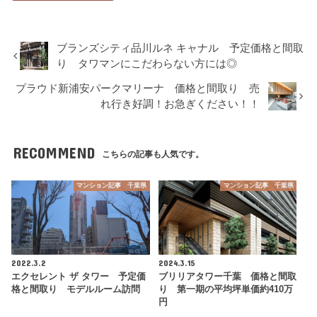
ブランズシティ品川ルネ キャナル 予定価格と間取
り タワマンにこだわらない方には◎
プラウド新浦安パークマリーナ 価格と間取り 売
れ行き好調！お急ぎください！！
RECOMMEND
こちらの記事も人気です。
マンション記事 千葉県
マンション記事 千葉県
2022.3.2
2024.3.15
エクセレント ザ タワー 予定価
ブリリアタワー千葉 価格と間取
格と間取り モデルルーム訪問
り 第一期の平均坪単価約410万
円