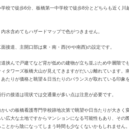
小学校で徒歩6分、板橋第一中学校で徒歩8分とどちらも近く川
、内水含めてもハザードマップで色がつきません。
面接道、主開口部は東・南・西(やや南西)の設定です。
接道挟んで戸建てなど背が低めの建物が立ち並ぶため中層階で
ティタワーズ板橋大山が見えてきますがだいぶ離れています。
』あたりが価格と眺望＆日当たりのバランスが取れている印象
通行の接道は現状では交通量が多い点は注意が必要です。
向かいの板橋看護専門学校跡地次第で眺望や日当たりが大きく
らい広大な土地ですからマンションになる可能性もあり、その
ることから陰になってしまう時間も少なくないかもしれません