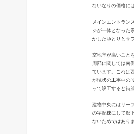
ないなりの価格に
メインエントラン
ジが一体となった
かしたゆとりとサ
空地率が高いことを
周部に関しては南
ています。これは
が現状の工事中の
って竣工すると街
建物中央にはリーフ
の字配棟にして廊
ないためではあり