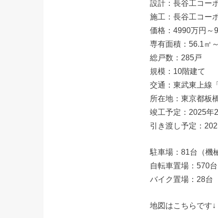
設計：長谷工コー
施工：長谷工コー
価格：4990万円～9
専有面積：56.1㎡～
総戸数：285戸
規模：10階建て
交通：東武東上線「
所在地：東京都板橋
竣工予定：2025年
引き渡し予定：202
駐車場：81台（機
自転車置場：570台
バイク置場：28台
地図はこちらです↓