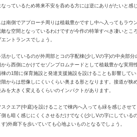
はなっているため将来不安を呑める方には逆にありがたいと感
スは南側でアプローチ周りは植栽豊かですし中へ入ってもラウ
素敵な空間となっているわけですが今作の特筆すべき凄いところ
ブエントランスでしょう。
活かしているのが外周部とコの字配棟(少しVの字)の中央部分
側から西側にかけてセゾンプロムナードとして植栽豊かな実用
西棟の1階に保育施設と発達支援施設を設けることも影響してい
段階からは想像しにくいくらい奥まる形となります。接道が狭
並みを大きく変えるくらいのインパクトがあります。
スクエア(中庭)を設けることで棟内へ入っても緑を感じさせて
下側も暗く感じにくくさせるだけでなく(少しVの字にしている
ます)外廊下を歩いていても心地よいものとなるでしょう。