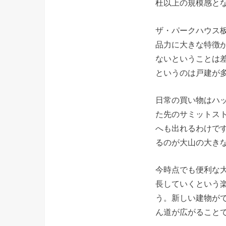
杜以上の規模感と
ザ・パークハウス
品力に大きな特徴
ないということは
というのは戸建が
日常の買い物はハ
た先のサミットス
へも出れるわけで
るのが大山の大き
今時点でも便利な
長していくという
う。新しい建物が
ん道が広がること