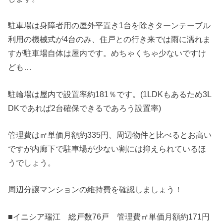
駐車場は身障者用の屋外平置き1台を除きターンテーブル
利用の機械式が4台のみ、住戸との行き来では雨に濡れま
すが駐車場自体は屋内です。めちゃくちゃ少ないですけ
ども…
駐輪場は屋内で設置率約181％です。(1LDKもあるため3L
DKであれば2台確保できるであろう設置率)
管理費は㎡単価月額約335円、周辺物件と比べるとお高い
ですが内廊下で駐車場が少ない割には抑えられているほ
うでしょう。
周辺分譲マンションの維持費を確認しましょう！
■イニシア瑞江 総戸数76戸 管理費㎡単価月額約171円