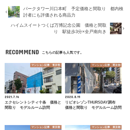
パークタワー川口本町 予定価格と間取り 都内検
討者にも評価される商品力
ハイムスイートつくば万博記念公園 価格と間取
り 駅徒歩3分×全戸南向き
RECOMMEND
こちらの記事も人気です。
マンション記事 東京都
マンション記事 東京都
2021.7.14
2020.8.19
エクセレントシティ十条 価格と
リビオレゾンTHURSDAY調布
間取り モデルルーム訪問
価格と間取り モデルルーム訪問
マンション記事 東京都
マンション記事 東京都