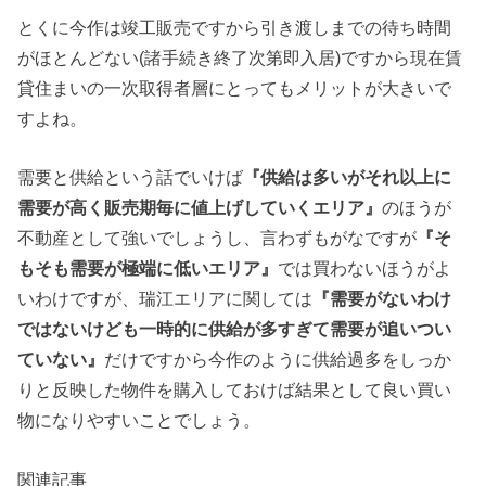
とくに今作は竣工販売ですから引き渡しまでの待ち時間
がほとんどない(諸手続き終了次第即入居)ですから現在賃
貸住まいの一次取得者層にとってもメリットが大きいで
すよね。
需要と供給という話でいけば
『供給は多いがそれ以上に
需要が高く販売期毎に値上げしていくエリア』
のほうが
不動産として強いでしょうし、言わずもがなですが
『そ
もそも需要が極端に低いエリア』
では買わないほうがよ
いわけですが、瑞江エリアに関しては
『需要がないわけ
ではないけども一時的に供給が多すぎて需要が追いつい
ていない』
だけですから今作のように供給過多をしっか
りと反映した物件を購入しておけば結果として良い買い
物になりやすいことでしょう。
関連記事