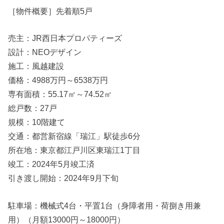
［物件概要］先着順5戸
売主：JR西日本プロパティーズ
設計：NEOデザイン
施工：風越建設
価格：4988万円～6538万円
専有面積：55.17㎡～74.52㎡
総戸数：27戸
規模：10階建て
交通：都営新宿線「瑞江」駅徒歩6分
所在地：東京都江戸川区東瑞江1丁目
竣工：2024年5月竣工済
引き渡し開始：2024年9月下旬
駐車場：機械式4台・平置1台（⾝障者⽤・荷捌き⽤兼
⽤）（月額13000円～18000円）