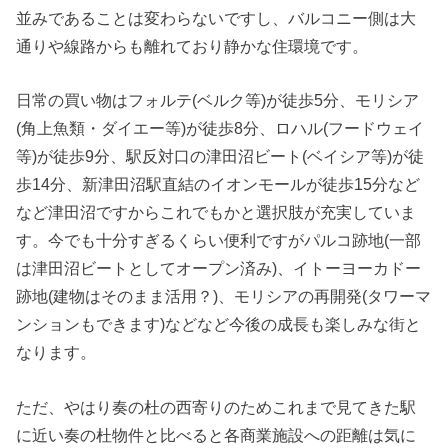
並みであることは変わらないですし、バルコニー側は大
通りや線路からも離れており静かな住環境です。
日常の買い物はフォルテ(ベルク等)が徒歩5分、モリシア
(角上魚類・ダイエー等)が徒歩8分、ロハル(フードウェイ
等)が徒歩9分、駅反対口の津田沼ビート(ベイシア等)が徒
歩14分、新津田沼駅直結のイオンモールが徒歩15分など
など津田沼ですからこれでもかと選択肢が充実していま
す。今でも十分すぎるくらい便利ですがパルコ跡地(一部
は津田沼ビートとしてオープン済み)、イトーヨーカドー
跡地(建物はそのまま活用？)、モリシアの再開発(タワーマ
ンションもできます)などなど今後の成長も楽しみな街と
なります。
ただ、やはり奏の杜の西寄りのためこれまで見てきた駅
に近い奏の杜物件と比べると各商業施設への距離は気に