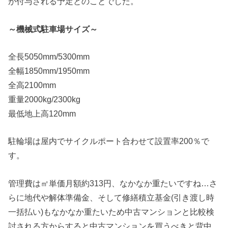
が付与される予定とのことでした。
～機械式駐車場サイズ～
全長5050mm/5300mm
全幅1850mm/1950mm
全高2100mm
重量2000kg/2300kg
最低地上高120mm
駐輪場は屋内でサイクルポート合わせて設置率200％で
す。
管理費は㎡単価月額約313円、なかなか重たいですね…さ
らに地代や解体準備金、そして修繕積立基金(引き渡し時
一括払い)もなかなか重たいため中古マンションと比較検
討される方からすると中古マンションを買うべきと背中