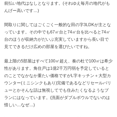
前払い地代はなしとなります。(それゆえ毎月の地代がも
んげー高いです…)
間取りに関してはごくごく一般的な田の字3LDKが主とな
っています。その中でも67㎡台と74㎡台を比べると74㎡
台のほうが収納力がだいぶ充実していますから長い目で
見てできるだけ広めの部屋を選びたいですね。
最上階の5部屋はすべて100㎡超え、奏の杜で100㎡は希少
性があります。角住戸は1億2千万円弱を予定していると
のことでなかなか重たい価格ですがL字キッチン＋大型カ
ウンター(ミニシンクもあり)完備であるなどリセールバリ
ューとかそんな話は無視してでも住みたくなるようなプ
ランにはなっています。(洗面がダブルボウルでないのは
惜しい…なぜ…)