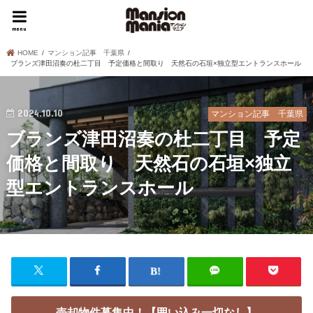
menu
HOME
マンション記事 千葉県
ブランズ津田沼奏の杜二丁目 予定価格と間取り 天然石の石垣×独立型エントランスホール
2024.10.10
マンション記事 千葉県
ブランズ津田沼奏の杜二丁目 予定
価格と間取り 天然石の石垣×独立
型エントランスホール
売却物件募集中！【囲い込み一切なし】