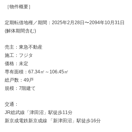
［物件概要］
定期転借地権／期間：2025年2月28日〜2094年10月31日
(解体期間含む)
売主：東急不動産
施工：フジタ
価格：未定
専有面積：67.34㎡～106.45㎡
総戸数：49戸
規模：7階建て
交通：
JR総武線「津田沼」駅徒歩11分
新京成電鉄新京成線 「新津田沼」駅徒歩16分