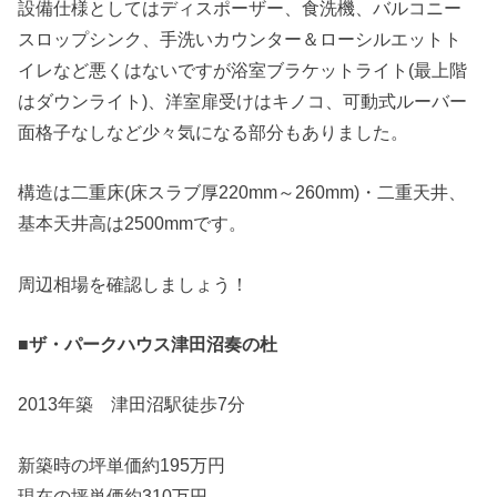
設備仕様としてはディスポーザー、食洗機、バルコニー
スロップシンク、手洗いカウンター＆ローシルエットト
イレなど悪くはないですが浴室ブラケットライト(最上階
はダウンライト)、洋室扉受けはキノコ、可動式ルーバー
面格子なしなど少々気になる部分もありました。
構造は二重床(床スラブ厚220mm～260mm)・二重天井、
基本天井高は2500mmです。
周辺相場を確認しましょう！
■ザ・パークハウス津田沼奏の杜
2013年築 津田沼駅徒歩7分
新築時の坪単価約195万円
現在の坪単価約310万円