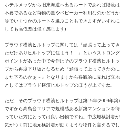
ホテルメッツから旧東海道へ出るルートであれば階段は
不要であるなど荷物の量やベビーカー利用なのかどうか
等でいくつかのルートを選ぶこともできますがいずれに
しても高低差は強く感じます)
プラウド横濱ヒルトップに関しては『頑張って上ってき
ただけありヒルトップに住まう！！』というストロング
ポイントがあった中で今作はそのプラウド横濱ヒルトッ
プから再度下り坂となるため『頑張って上ってきたのに
また下るのかぁ～』となりますから客観的に見れば立地
としてはプラウド横濱ヒルトップのほうが上ですね。
ただ、そのプラウド横濱ヒルトップは築15年(2009年築)
ですから高島台エリアで規模感ある新築マンションを待
っていた方にとっては良い出物ですね。中広域検討者が
気がつく前に地元検討者が動くような物件と言えるでし