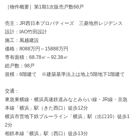
［物件概要］第1期1次販売戸数68戸
売主：JR西日本プロパティーズ 三菱地所レジデンス
設計：IAO竹田設計
施工：風越建設
価格：8088万円～15888万円
専有面積：68.78㎡～92.38㎡
総戸数：98戸
規模：6階建て ※建築基準法上は地上5階地下1階建て
交通：
東急東横線・横浜高速鉄道みなとみらい線・JR線・京急
本線「横浜」駅（きた西口）徒歩12分
横浜市営地下鉄ブルーライン「横浜」駅（出口10）徒歩1
2分
相鉄本線「横浜」駅（西口）徒歩13分