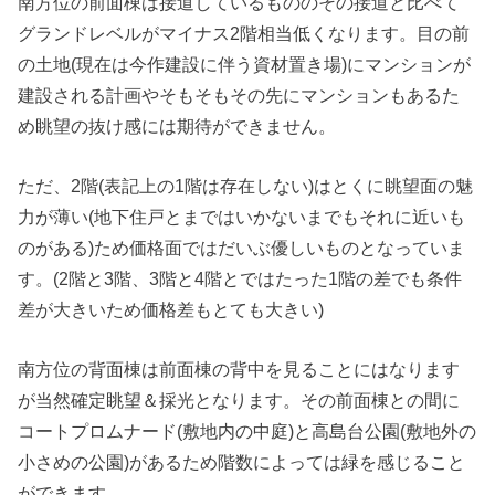
南方位の前面棟は接道しているもののその接道と比べて
グランドレベルがマイナス2階相当低くなります。目の前
の土地(現在は今作建設に伴う資材置き場)にマンションが
建設される計画やそもそもその先にマンションもあるた
め眺望の抜け感には期待ができません。
ただ、2階(表記上の1階は存在しない)はとくに眺望面の魅
力が薄い(地下住戸とまではいかないまでもそれに近いも
のがある)ため価格面ではだいぶ優しいものとなっていま
す。(2階と3階、3階と4階とではたった1階の差でも条件
差が大きいため価格差もとても大きい)
南方位の背面棟は前面棟の背中を見ることにはなります
が当然確定眺望＆採光となります。その前面棟との間に
コートプロムナード(敷地内の中庭)と高島台公園(敷地外の
小さめの公園)があるため階数によっては緑を感じること
ができます。