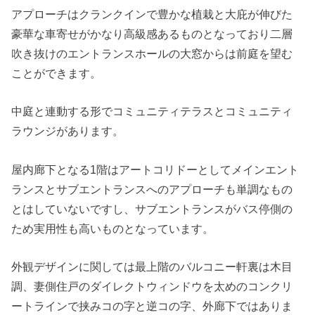
アプローチはクランクインで豊かな植栽と大庇が伸びた
豪華な車寄せがかなり高級感あるものとなっており二層
吹き抜けのエントランスホールの大窓からは前庭を望む
ことができます。
中庭と連動する形でコミュニティテラスとコミュニティ
ラウンジがあります。
屋内廊下となる1階はアートコリドーとしてメインエント
ランスとサブエントランスへのアプローチも単調なもの
とはしていないですし、サブエントランスがバス停側の
ため実用性も高いものとなっています。
外観デザインに関しては最上階のバルコニー軒裏は木目
調、妻側住戸のダイレクトウィンドウを太めのコンクリ
ートラインで挟みコの字と逆コの字、外廊下ではありま