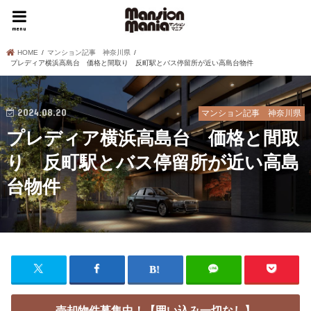
menu
HOME
マンション記事 神奈川県
プレディア横浜高島台 価格と間取り 反町駅とバス停留所が近い高島台物件
2024.08.20
マンション記事 神奈川県
プレディア横浜高島台 価格と間取
り 反町駅とバス停留所が近い高島
台物件
売却物件募集中！【囲い込み一切なし】