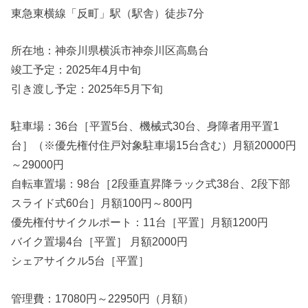
東急東横線「反町」駅（駅舎）徒歩7分
所在地：神奈川県横浜市神奈川区高島台
竣工予定：2025年4月中旬
引き渡し予定：2025年5月下旬
駐車場：36台［平置5台、機械式30台、身障者用平置1
台］（※優先権付住戸対象駐車場15台含む）月額20000円
～29000円
自転車置場：98台［2段垂直昇降ラック式38台、2段下部
スライド式60台］月額100円～800円
優先権付サイクルポート：11台［平置］月額1200円
バイク置場4台［平置］ 月額2000円
シェアサイクル5台［平置］
管理費：17080円～22950円（月額）