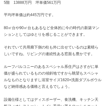
5階 13888万円 坪単価561万円
平均坪単価は約445万円です。
80㎡台や90㎡台もあるなど全体的に今の時代の新築マン
ションとしてはゆとりを感じることができます。
それでいて共用廊下側の柱も外に出せているのは素晴ら
しいですね。リビングの連続性ある窓面も豊かです。
ルーフバルコニーのあるスペシャル系住戸はさすがに単
価が盛られているものの傾斜地ですから眺望もスペシャ
ルなものとなりますし浴室サイズ1620×洗面ダブルボウル
など納得感ある価格と言えるでしょう。
設備仕様としてはディスポーザー、食洗機、キッチン天
板フィオレストーン、トイレ手洗い器＆ローシルエット